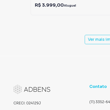
R$ 3.999,00
Aluguel
Ver mais i
Contato
(11) 3352-6
CRECI:
024129J