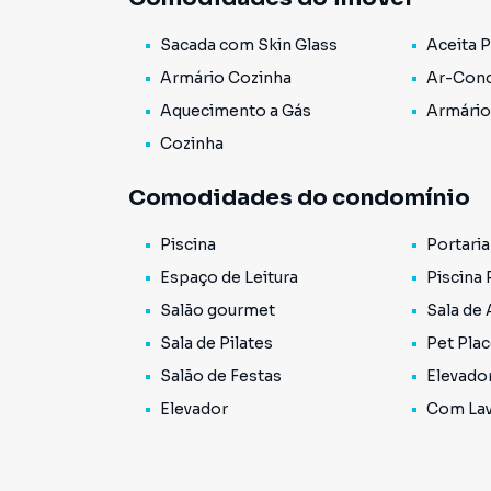
Bela vista é um bairro localizado na região ce
Sacada com Skin Glass
Aceita 
e vibrante. A Bela Vista é conhecida por sua d
da comunidade italiana e sua influência na gast
Armário Cozinha
Ar-Cond
Nossa Senhora Achiropita.
Aquecimento a Gás
Armário
Agende sua visita
Cozinha
Valores sujeito a alterações ....
Comodidades do condomínio
Piscina
Portaria
Espaço de Leitura
Piscina 
Salão gourmet
Sala de
Sala de Pilates
Pet Pla
Salão de Festas
Elevado
Elevador
Com Lav