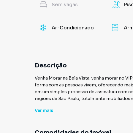
Sem
vagas
Pis
Ar-Condicionado
Arm
Descrição
Venha Morar na Bela Vista, venha morar no VIP LIVE oferece apartamentos pensando em facilitar a
forma com as pessoas vivem, oferecendo mais
em um simples processo de assinatura com co
regiões de São Paulo, totalmente mobiliados e 
com antena digital, aluguel, IPTU e condomín
Ver
mais
apartamento é completo e pronto para morar.
serviços que agregam na sua moradia (limpeza,
Flexibilidade e liberdade, escolha a sua casa o
Comodidades do imóvel
Wi-Fi, TV e outros.