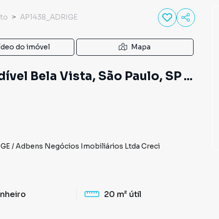
to
AP1438_ADRIGE
ídeo do imóvel
Mapa
vel Bela Vista, São Paulo, SP ...
IGE
/
Adbens Negócios Imobiliários Ltda
Creci
nheiro
20 m²
útil