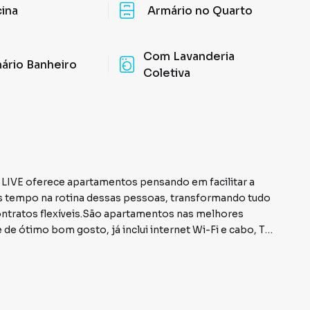
cina
Armário no Quarto
Com Lavanderia
ário Banheiro
Coletiva
 tempo na rotina dessas pessoas, transformando tudo
ntratos flexíveis.São apartamentos nas melhores
de ótimo bom gosto, já inclui internet Wi-Fi e cabo, Tv
io. O apartamento é 100% mobiliado e decorado, o
Total segurança. Serviços sob demanda, escolha por
 manutenção, lavanderia etc.)
nde e quando quiser. A moradia inclui, condomínio, IPTU,