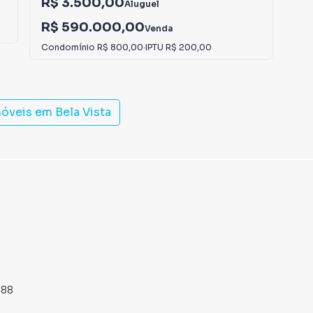
R$ 3.500,00
Aluguel
R$
R$ 590.000,00
Con
Venda
Condomínio
R$ 800,00
·
IPTU
R$ 200,00
móveis em
Bela Vista
488