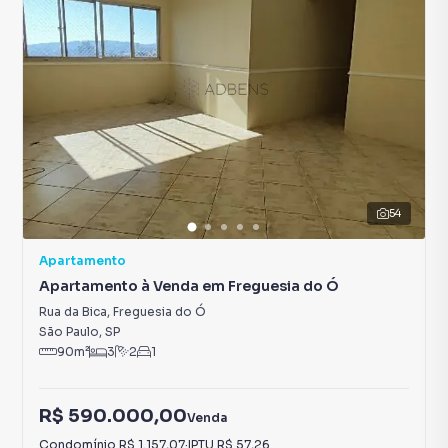
54
Apartamento
Apartamento à Venda em Freguesia do Ó
Rua da Bica
,
Freguesia do Ó
São Paulo
,
SP
90
m²
3
2
1
R$ 590.000,00
Venda
Condomínio
R$ 1.157,07
·
IPTU
R$ 57,26