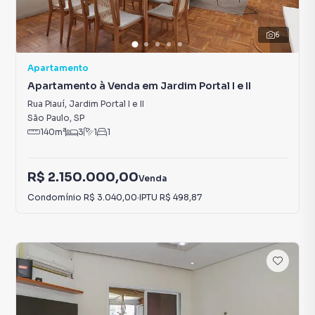
6
Apartamento
Apartamento à Venda em Jardim Portal I e II
Rua Piauí
,
Jardim Portal I e II
São Paulo
,
SP
140
m²
3
1
1
R$ 2.150.000,00
Venda
Condomínio
R$ 3.040,00
·
IPTU
R$ 498,87