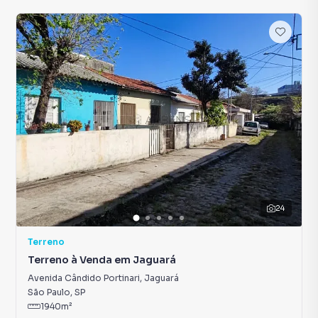
24
Terreno
Terreno à Venda em Jaguará
Avenida Cândido Portinari
,
Jaguará
São Paulo
,
SP
1940
m²