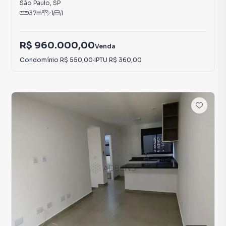
São Paulo
,
SP
37
m²
1
1
R$ 960.000,00
Venda
Condomínio
R$ 550,00
·
IPTU
R$ 360,00