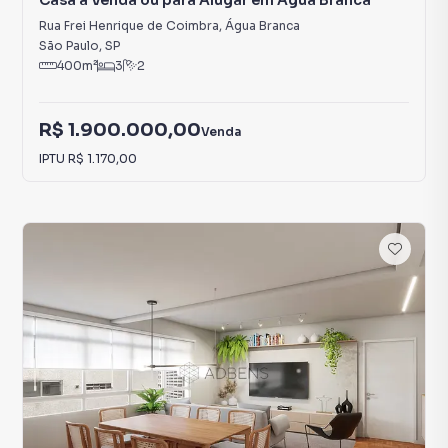
Casa à Venda ou para Alugar em Água Branca
Rua Frei Henrique de Coimbra
,
Água Branca
São Paulo
,
SP
400
m²
3
2
R$ 1.900.000,00
Venda
IPTU
R$ 1.170,00