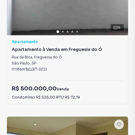
16
Apartamento
Apartamento à Venda em Freguesia do Ó
Rua da Bica
,
Freguesia do Ó
São Paulo
,
SP
86
m²
3
2
1
R$ 500.000,00
Venda
Condomínio
R$ 535,00
·
IPTU
R$ 72,19