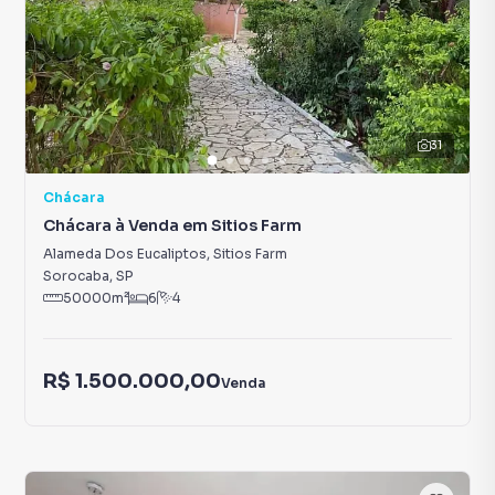
31
Chácara
Chácara à Venda em Sitios Farm
Alameda Dos Eucaliptos
,
Sitios Farm
Sorocaba
,
SP
50000
m²
6
4
R$ 1.500.000,00
Venda