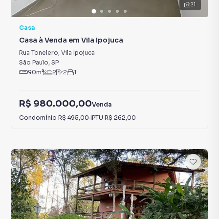
21
Casa
Casa à Venda em Vila Ipojuca
Rua Tonelero
,
Vila Ipojuca
São Paulo
,
SP
90
m²
2
2
1
R$ 980.000,00
Venda
Condomínio
R$ 495,00
·
IPTU
R$ 262,00