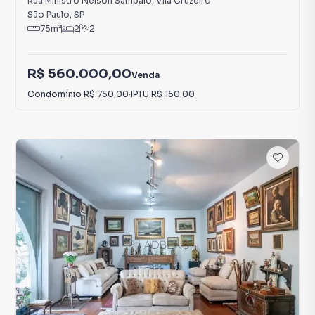
Rua Ministro Nelson Sampaio
,
Vila Cruzeiro
São Paulo
,
SP
75
m²
2
2
R$ 560.000,00
Venda
Condomínio
R$ 750,00
·
IPTU
R$ 150,00