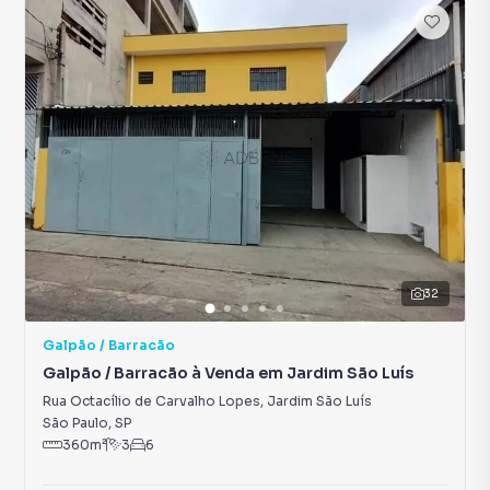
32
Galpão / Barracão
Galpão / Barracão à Venda em Jardim São Luís
Rua Octacílio de Carvalho Lopes
,
Jardim São Luís
São Paulo
,
SP
360
m²
3
6