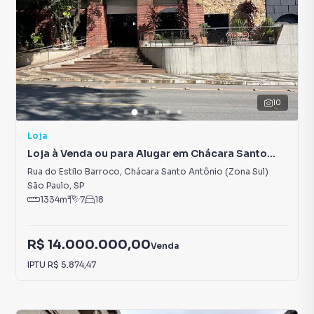
10
Loja
Loja à Venda ou para Alugar em Chácara Santo
Antônio (Zona Sul)
Rua do Estilo Barroco
,
Chácara Santo Antônio (Zona Sul)
São Paulo
,
SP
1334
m²
7
18
R$ 14.000.000,00
Venda
IPTU
R$ 5.874,47