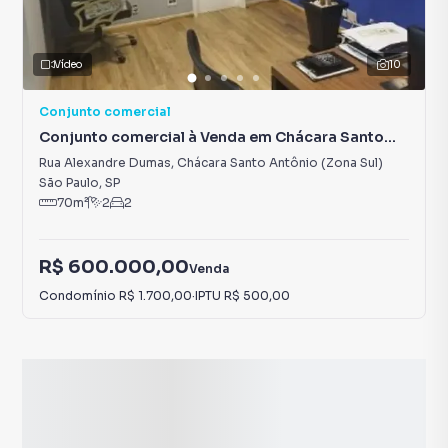
Vídeo
10
Conjunto comercial
Conjunto comercial à Venda em Chácara Santo
Antônio (Zona Sul)
Rua Alexandre Dumas
,
Chácara Santo Antônio (Zona Sul)
São Paulo
,
SP
70
m²
2
2
R$ 600.000,00
Venda
Condomínio
R$ 1.700,00
·
IPTU
R$ 500,00