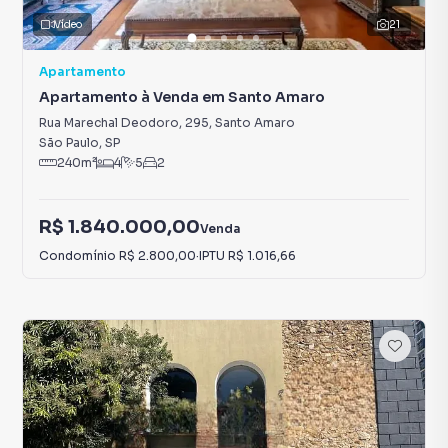
Vídeo
21
Apartamento
Apartamento à Venda em Santo Amaro
Rua Marechal Deodoro, 295
,
Santo Amaro
São Paulo
,
SP
240
m²
4
5
2
R$ 1.840.000,00
Venda
Condomínio
R$ 2.800,00
·
IPTU
R$ 1.016,66