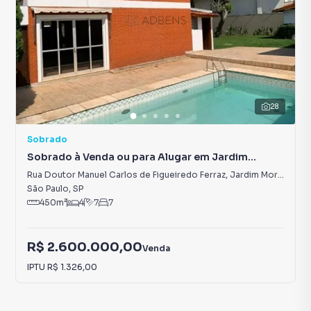
28
Sobrado
Sobrado à Venda ou para Alugar em Jardim
Morumbi
Rua Doutor Manuel Carlos de Figueiredo Ferraz
,
Jardim Morumbi
São Paulo
,
SP
450
m²
4
7
7
R$ 2.600.000,00
Venda
IPTU
R$ 1.326,00