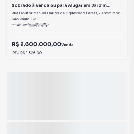
Sobrado à Venda ou para Alugar em Jardim
Morumbi
Rua Doutor Manuel Carlos de Figueiredo Ferraz
,
Jardim Morumbi
São Paulo
,
SP
450
m²
4
7
7
R$ 2.600.000,00
Venda
IPTU
R$ 1.326,00