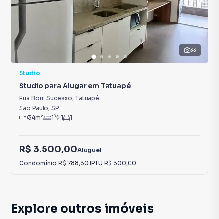
33
Studio
Studio para Alugar em Tatuapé
Rua Bom Sucesso
,
Tatuapé
São Paulo
,
SP
34
m²
1
1
1
R$ 3.500,00
Aluguel
Condomínio
R$ 788,30
·
IPTU
R$ 300,00
Explore outros imóveis