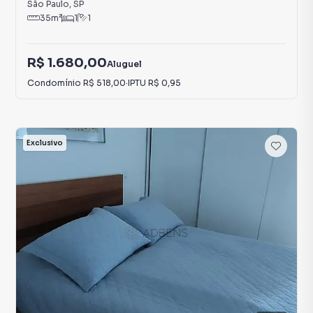
São Paulo
,
SP
35
m²
1
1
R$ 1.680,00
Aluguel
Condomínio
R$ 518,00
·
IPTU
R$ 0,95
Exclusivo