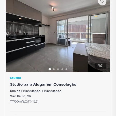
21
Studio
Studio para Alugar em Consolação
Rua da Consolação
,
Consolação
São Paulo
,
SP
33
m²
1
1
1