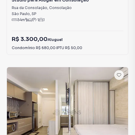
Studio para Alugar em Consolação
Rua da Consolação
,
Consolação
São Paulo
,
SP
34
m²
1
1
1
R$ 3.300,00
Aluguel
Condomínio
R$ 680,00
·
IPTU
R$ 50,00