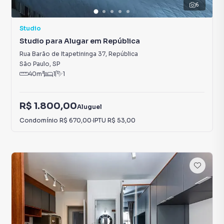
6
Studio
Studio para Alugar em República
Rua Barão de Itapetininga 37
,
República
São Paulo
,
SP
40
m²
1
1
R$ 1.800,00
Aluguel
Condomínio
R$ 670,00
·
IPTU
R$ 53,00