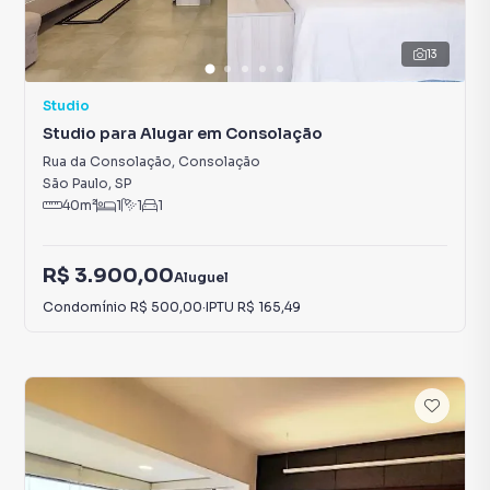
13
Studio
Studio para Alugar em Consolação
Rua da Consolação
,
Consolação
São Paulo
,
SP
40
m²
1
1
1
R$ 3.900,00
Aluguel
Condomínio
R$ 500,00
·
IPTU
R$ 165,49