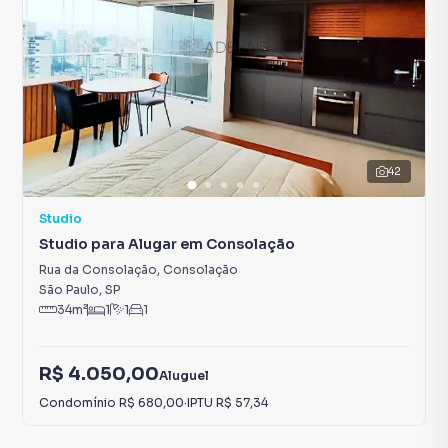
42
Studio
Studio para Alugar em Consolação
Rua da Consolação
,
Consolação
São Paulo
,
SP
34
m²
1
1
1
R$ 4.050,00
Aluguel
Condomínio
R$ 680,00
·
IPTU
R$ 57,34