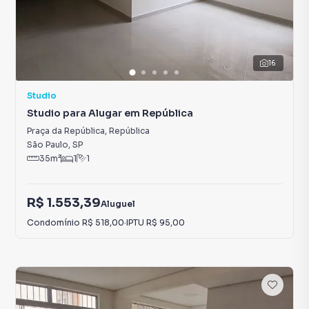
16
Studio
Studio para Alugar em República
Praça da República
,
República
São Paulo
,
SP
35
m²
1
1
R$ 1.553,39
Aluguel
Condomínio
R$ 518,00
·
IPTU
R$ 95,00