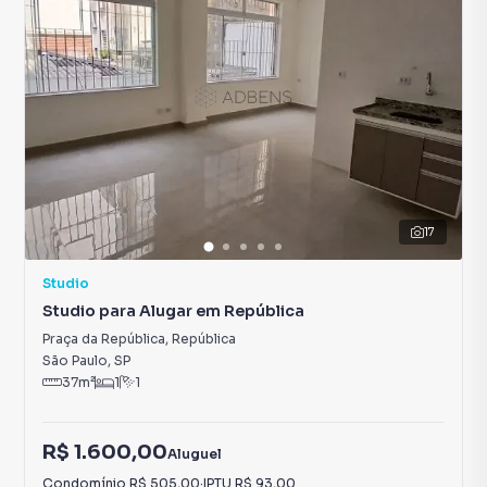
17
Studio
Studio para Alugar em República
Praça da República
,
República
São Paulo
,
SP
37
m²
1
1
R$ 1.600,00
Aluguel
Condomínio
R$ 505,00
·
IPTU
R$ 93,00