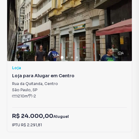
4
Loja
Loja para Alugar em Centro
Rua da Quitanda
,
Centro
São Paulo
,
SP
210
m²
2
R$ 24.000,00
Aluguel
IPTU
R$ 2.291,81