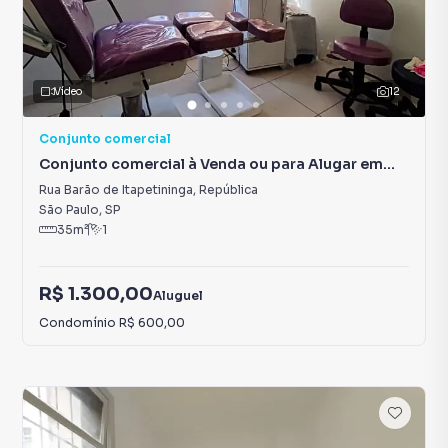
Vídeo
12
Conjunto comercial
Conjunto comercial à Venda ou para Alugar em
República
Rua Barão de Itapetininga
,
República
São Paulo
,
SP
35
m²
1
R$ 1.300,00
Aluguel
Condomínio
R$ 600,00