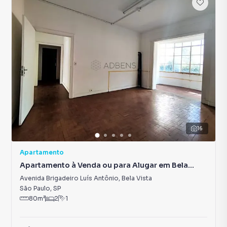
16
Apartamento
Apartamento à Venda ou para Alugar em Bela
Vista
Avenida Brigadeiro Luís Antônio
,
Bela Vista
São Paulo
,
SP
80
m²
2
1