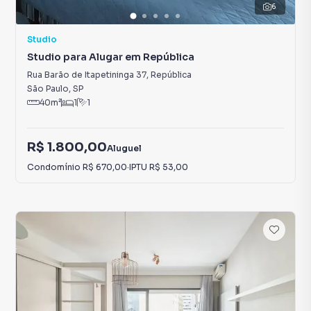
6
Studio
Studio para Alugar em República
Rua Barão de Itapetininga 37
,
República
São Paulo
,
SP
40
m²
1
1
R$ 1.800,00
Aluguel
Condomínio
R$ 670,00
·
IPTU
R$ 53,00