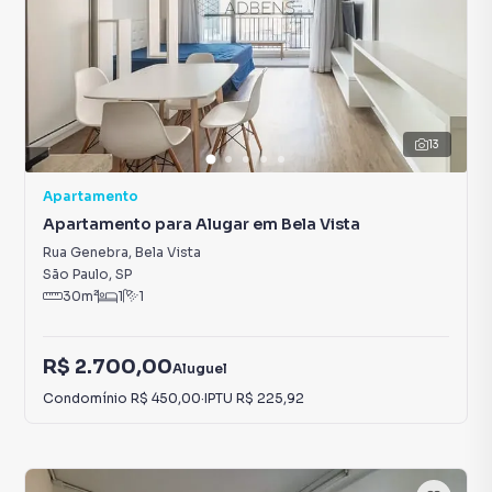
13
Apartamento
Apartamento para Alugar em Bela Vista
Rua Genebra
,
Bela Vista
São Paulo
,
SP
30
m²
1
1
R$ 2.700,00
Aluguel
Condomínio
R$ 450,00
·
IPTU
R$ 225,92