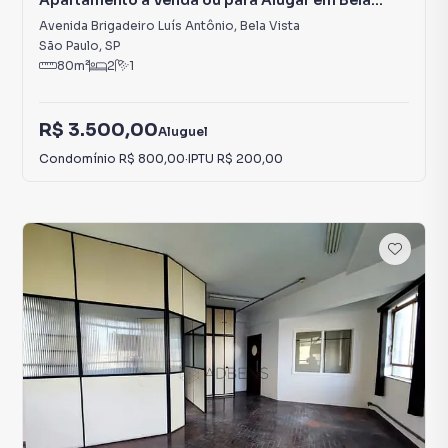
Apartamento à Venda ou para Alugar em Bela
Vista
Avenida Brigadeiro Luís Antônio
,
Bela Vista
São Paulo
,
SP
80
m²
2
1
R$ 3.500,00
Aluguel
Condomínio
R$ 800,00
·
IPTU
R$ 200,00