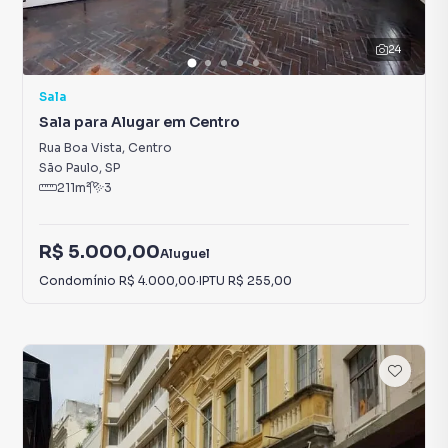
24
Sala
Sala para Alugar em Centro
Rua Boa Vista
,
Centro
São Paulo
,
SP
211
m²
3
R$ 5.000,00
Aluguel
Condomínio
R$ 4.000,00
·
IPTU
R$ 255,00