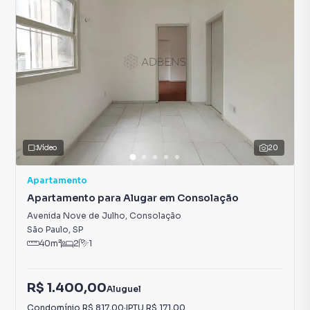
Vídeo
20
Apartamento
Apartamento para Alugar em Consolação
Avenida Nove de Julho
,
Consolação
São Paulo
,
SP
40
m²
2
1
R$ 1.400,00
Aluguel
Condomínio
R$ 817,00
·
IPTU
R$ 171,00