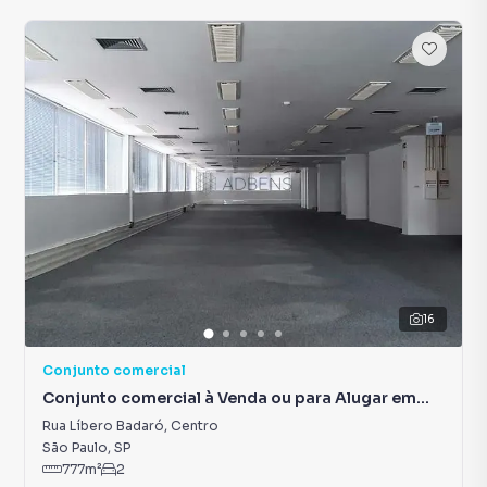
16
Conjunto comercial
Conjunto comercial à Venda ou para Alugar em
Centro
Rua Líbero Badaró
,
Centro
São Paulo
,
SP
777
m²
2