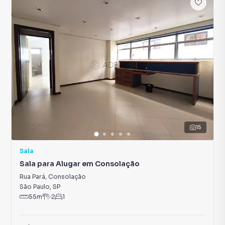
15
Sala
Sala para Alugar em Consolação
Rua Pará
,
Consolação
São Paulo
,
SP
55
m²
2
1