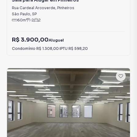
Sala para Alugar em Pinheiros
Rua Cardeal Arcoverde
,
Pinheiros
São Paulo
,
SP
60
m²
2
2
R$ 3.900,00
Aluguel
Condomínio
R$ 1.308,00
·
IPTU
R$ 598,20