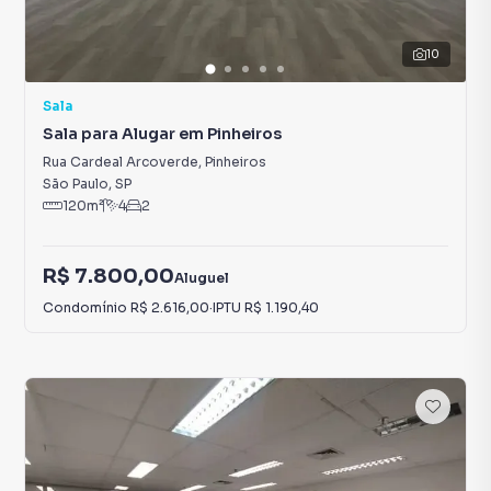
10
Sala
Sala para Alugar em Pinheiros
Rua Cardeal Arcoverde
,
Pinheiros
São Paulo
,
SP
120
m²
4
2
R$ 7.800,00
Aluguel
Condomínio
R$ 2.616,00
·
IPTU
R$ 1.190,40