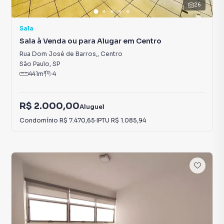
26
Sala
Sala à Venda ou para Alugar em Centro
Rua Dom José de Barros,
,
Centro
São Paulo
,
SP
441
m²
4
R$ 2.000,00
Aluguel
Condomínio
R$ 7.470,65
·
IPTU
R$ 1.085,94