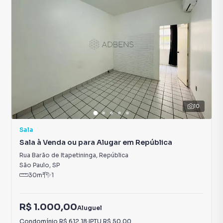
10
Sala
Sala à Venda ou para Alugar em República
Rua Barão de Itapetininga
,
República
São Paulo
,
SP
30
m²
1
R$ 1.000,00
Aluguel
Condomínio
R$ 612,18
·
IPTU
R$ 50,00