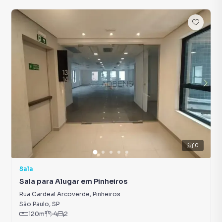
10
Sala
Sala para Alugar em Pinheiros
Rua Cardeal Arcoverde
,
Pinheiros
São Paulo
,
SP
120
m²
4
2