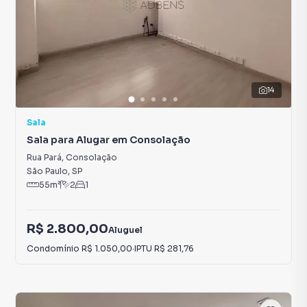
14
Sala
Sala para Alugar em Consolação
Rua Pará
,
Consolação
São Paulo
,
SP
55
m²
2
1
R$ 2.800,00
Aluguel
Condomínio
R$ 1.050,00
·
IPTU
R$ 281,76