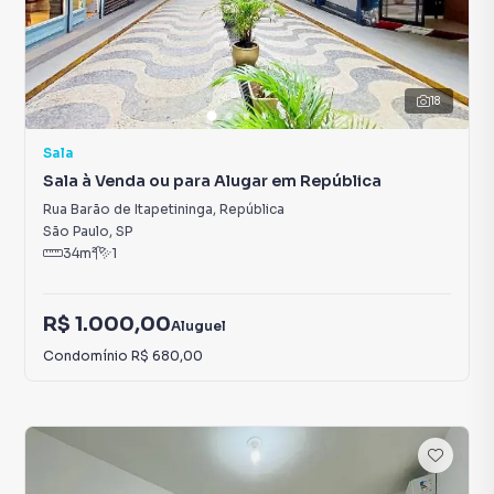
18
Sala
Sala à Venda ou para Alugar em República
Rua Barão de Itapetininga
,
República
São Paulo
,
SP
34
m²
1
R$ 1.000,00
Aluguel
Condomínio
R$ 680,00