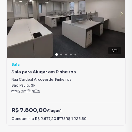
11
Sala
Sala para Alugar em Pinheiros
Rua Cardeal Arcoverde
,
Pinheiros
São Paulo
,
SP
120
m²
4
2
R$ 7.800,00
Aluguel
Condomínio
R$ 2.677,20
·
IPTU
R$ 1.228,80