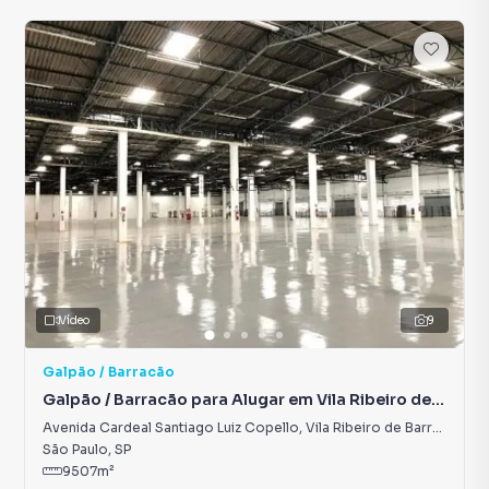
Vídeo
9
Galpão / Barracão
Galpão / Barracão para Alugar em Vila Ribeiro de
Barros
Avenida Cardeal Santiago Luiz Copello
,
Vila Ribeiro de Barros
São Paulo
,
SP
9507
m²