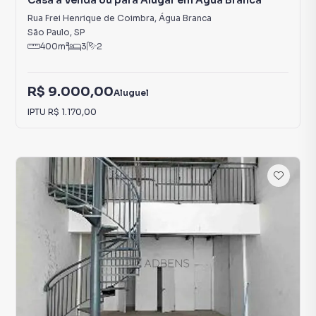
Casa à Venda ou para Alugar em Água Branca
Rua Frei Henrique de Coimbra
,
Água Branca
São Paulo
,
SP
400
m²
3
2
R$ 9.000,00
Aluguel
IPTU
R$ 1.170,00