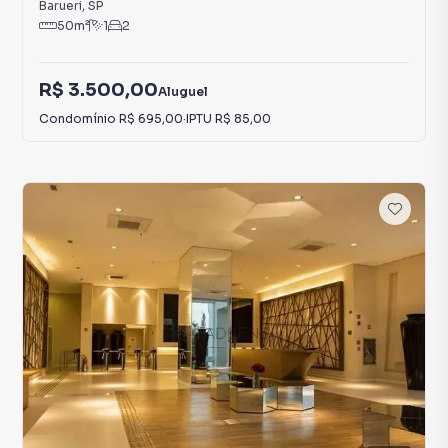
Barueri
,
SP
50
m²
1
2
R$ 3.500,00
Aluguel
Condomínio
R$ 695,00
·
IPTU
R$ 85,00