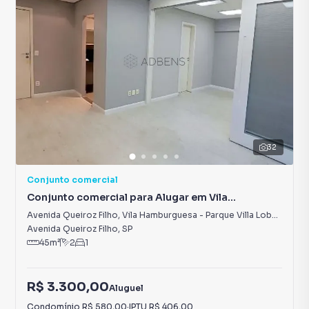
32
Conjunto comercial
Conjunto comercial para Alugar em Vila
Hamburguesa - Parque Villa Lobos
Avenida Queiroz Filho
,
Vila Hamburguesa - Parque Villa Lobos
Avenida Queiroz Filho
,
SP
45
m²
2
1
R$ 3.300,00
Aluguel
Condomínio
R$ 580,00
·
IPTU
R$ 406,00