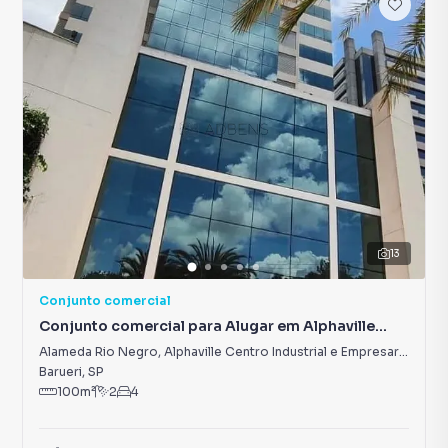
13
Conjunto comercial
Conjunto comercial para Alugar em Alphaville
Centro Industrial e Empresarial/Alphaville.
Alameda Rio Negro
,
Alphaville Centro Industrial e Empresarial/Alphaville.
Barueri
,
SP
100
m²
2
4