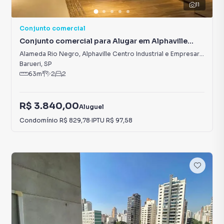
11
Conjunto comercial
Conjunto comercial para Alugar em Alphaville
Centro Industrial e Empresarial/Alphaville.
Alameda Rio Negro
,
Alphaville Centro Industrial e Empresarial/Alphaville.
Barueri
,
SP
63
m²
2
2
R$ 3.840,00
Aluguel
Condomínio
R$ 829,78
·
IPTU
R$ 97,58