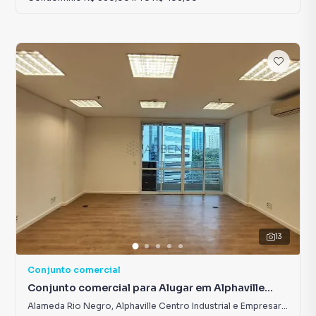
13
Conjunto comercial
Conjunto comercial para Alugar em Alphaville
Centro Industrial e Empresarial/Alphaville.
Alameda Rio Negro
,
Alphaville Centro Industrial e Empresarial/Alphaville.