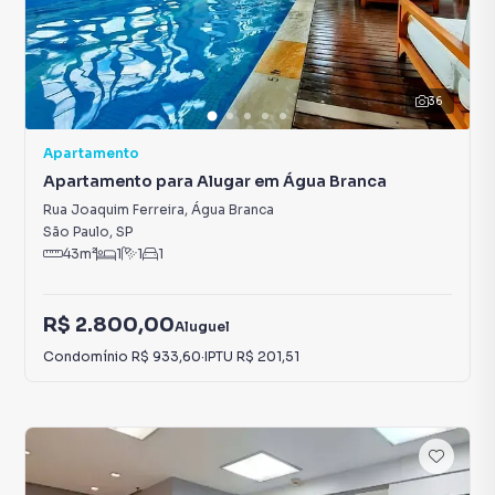
36
Apartamento
Apartamento para Alugar em Água Branca
Rua Joaquim Ferreira
,
Água Branca
São Paulo
,
SP
43
m²
1
1
1
R$ 2.800,00
Aluguel
Condomínio
R$ 933,60
·
IPTU
R$ 201,51