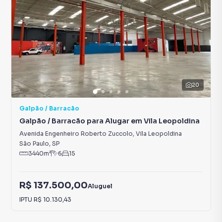
20
Galpão / Barracão
Galpão / Barracão para Alugar em Vila Leopoldina
Avenida Engenheiro Roberto Zuccolo
,
Vila Leopoldina
São Paulo
,
SP
3440
m²
6
15
R$ 137.500,00
Aluguel
IPTU
R$ 10.130,43