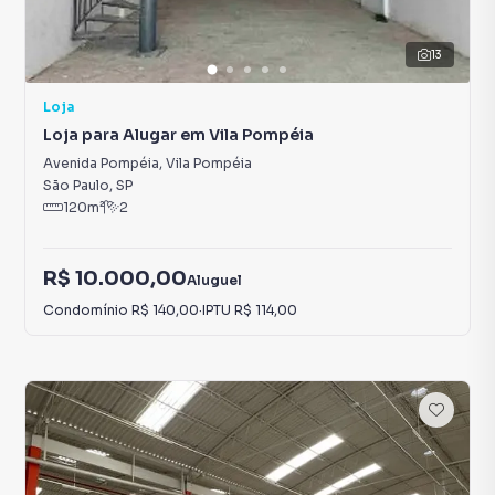
13
Loja
Loja para Alugar em Vila Pompéia
Avenida Pompéia
,
Vila Pompéia
São Paulo
,
SP
120
m²
2
R$ 10.000,00
Aluguel
Condomínio
R$ 140,00
·
IPTU
R$ 114,00