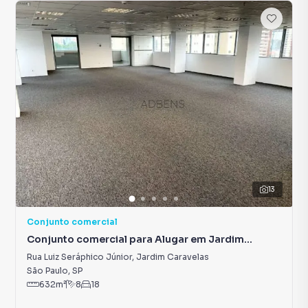
13
Conjunto comercial
Conjunto comercial para Alugar em Jardim
Caravelas
Rua Luiz Seráphico Júnior
,
Jardim Caravelas
São Paulo
,
SP
632
m²
8
18