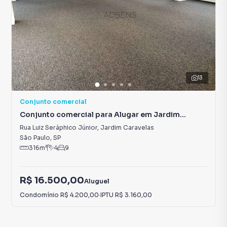
13
Conjunto comercial
Conjunto comercial para Alugar em Jardim
Caravelas
Rua Luiz Seráphico Júnior
,
Jardim Caravelas
São Paulo
,
SP
316
m²
4
9
R$ 16.500,00
Aluguel
Condomínio
R$ 4.200,00
·
IPTU
R$ 3.160,00