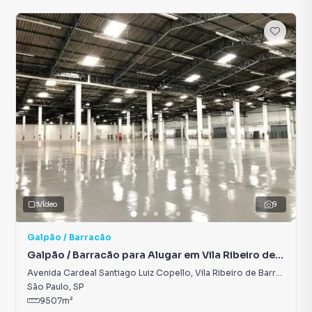
Vídeo
9
Galpão / Barracão
Galpão / Barracão para Alugar em Vila Ribeiro de
Barros
Avenida Cardeal Santiago Luiz Copello
,
Vila Ribeiro de Barros
São Paulo
,
SP
9507
m²