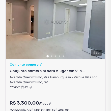
32
Conjunto comercial
Conjunto comercial para Alugar em Vila
Hamburguesa - Parque Villa Lobos
Avenida Queiroz Filho
,
Vila Hamburguesa - Parque Villa Lobos
Avenida Queiroz Filho
,
SP
45
m²
2
1
R$ 3.300,00
Aluguel
Condomínio
R$ 580,00
·
IPTU
R$ 406,00