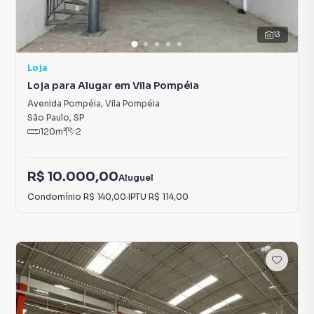
13
Loja
Loja para Alugar em Vila Pompéia
Avenida Pompéia
,
Vila Pompéia
São Paulo
,
SP
120
m²
2
R$ 10.000,00
Aluguel
Condomínio
R$ 140,00
·
IPTU
R$ 114,00