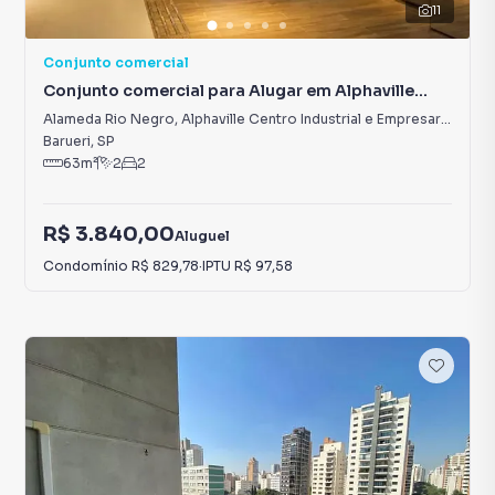
11
Conjunto comercial
Conjunto comercial para Alugar em Alphaville
Centro Industrial e Empresarial/Alphaville.
Alameda Rio Negro
,
Alphaville Centro Industrial e Empresarial/Alphaville.
Barueri
,
SP
63
m²
2
2
R$ 3.840,00
Aluguel
Condomínio
R$ 829,78
·
IPTU
R$ 97,58