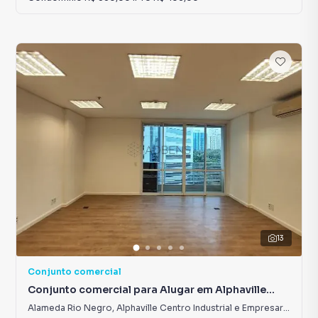
13
Conjunto comercial
Conjunto comercial para Alugar em Alphaville
Centro Industrial e Empresarial/Alphaville.
Alameda Rio Negro
,
Alphaville Centro Industrial e Empresarial/Alphaville.