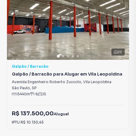
20
Galpão / Barracão
Galpão / Barracão para Alugar em Vila Leopoldina
Avenida Engenheiro Roberto Zuccolo
,
Vila Leopoldina
São Paulo
,
SP
3440
m²
6
15
R$ 137.500,00
Aluguel
IPTU
R$ 10.130,43