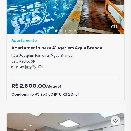
36
Apartamento
Apartamento para Alugar em Água Branca
Rua Joaquim Ferreira
,
Água Branca
São Paulo
,
SP
43
m²
1
1
1
R$ 2.800,00
Aluguel
Condomínio
R$ 933,60
·
IPTU
R$ 201,51