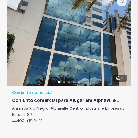
13
Conjunto comercial
Conjunto comercial para Alugar em Alphaville
Centro Industrial e Empresarial/Alphaville.
Alameda Rio Negro
,
Alphaville Centro Industrial e Empresarial/Alphaville.
Barueri
,
SP
100
m²
2
4