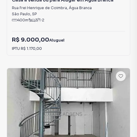
Casa à Venda ou para Alugar em Água Branca
Rua Frei Henrique de Coimbra
,
Água Branca
São Paulo
,
SP
400
m²
3
2
R$ 9.000,00
Aluguel
IPTU
R$ 1.170,00