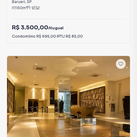
Barueri
,
SP
50
m²
1
2
R$ 3.500,00
Aluguel
Condomínio
R$ 695,00
·
IPTU
R$ 85,00