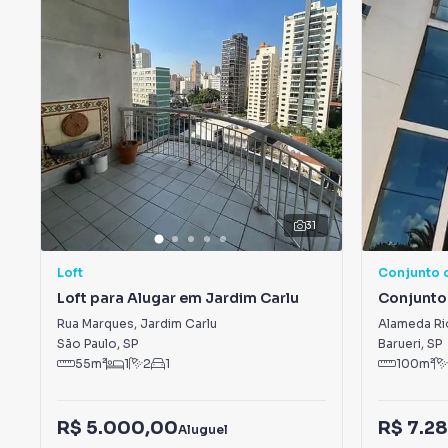
31
Loft
Conjunto 
Loft para Alugar em Jardim Carlu
Conjunto
Alphaville
Rua Marques
,
Jardim Carlu
Alameda Ri
Empresari
São Paulo
,
SP
Barueri
,
SP
55
m²
1
2
1
100
m²
R$ 5.000,00
R$ 7.2
Aluguel