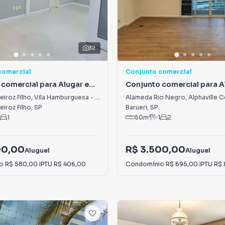
32
comercial
Conjunto comercial
 comercial para Alugar em
Conjunto comercial para A
urguesa - Parque Villa
Alphaville Centro Industrial
iroz Filho
,
Vila Hamburguesa - Parque Villa Lobos
Alameda Rio Negro
,
Alphaville Centro Industrial 
Empresarial/Alphaville.
iroz Filho
,
SP
Barueri
,
SP
1
50
m²
1
2
00,00
R$ 3.500,00
Aluguel
Aluguel
io
R$ 580,00
·
IPTU
R$ 406,00
Condomínio
R$ 695,00
·
IPTU
R$ 