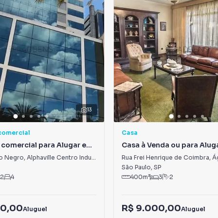
13
comercial
Casa
 comercial para Alugar em
Casa à Venda ou para Alug
 Centro Industrial e
Água Branca
o Negro
,
Alphaville Centro Industrial e Empresarial/Alphaville.
Rua Frei Henrique de Coimbra
,
Á
al/Alphaville.
São Paulo
,
SP
2
4
400
m²
3
2
80,00
R$ 9.000,00
Aluguel
Aluguel