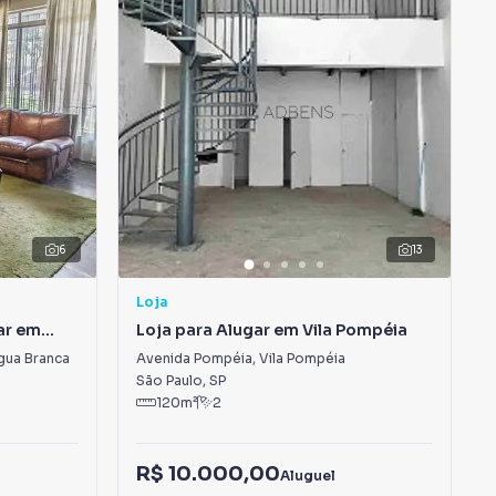
6
13
Loja
ar em
Loja para Alugar em Vila Pompéia
gua Branca
Avenida Pompéia
,
Vila Pompéia
São Paulo
,
SP
120
m²
2
R$ 10.000,00
Aluguel