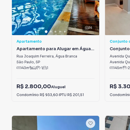
36
Apartamento
Conjunto 
Apartamento para Alugar em Água
Conjunto
Branca
Vila Hamb
Rua Joaquim Ferreira
,
Água Branca
Avenida Que
Lobos
São Paulo
,
SP
Avenida Que
43
m²
1
1
1
45
m²
2
R$ 2.800,00
R$ 3.3
Aluguel
Condomínio
R$ 933,60
·
IPTU
R$ 201,51
Condomín