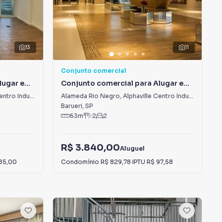
13
11
Conjunto comercial
lugar em
Conjunto comercial para Alugar em
 e
Alphaville Centro Industrial e
e Empresarial/Alphaville.
Alameda Rio Negro
,
Alphaville Centro Industrial e Empresarial/Alphaville.
Empresarial/Alphaville.
Barueri
,
SP
63
m²
2
2
R$ 3.840,00
Aluguel
85,00
Condomínio
R$ 829,78
·
IPTU
R$ 97,58