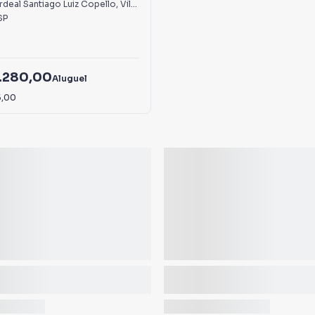
iro de Barros
deal Santiago Luiz Copello
,
Vila Ribeiro de Barros
SP
.280,00
Aluguel
5,00