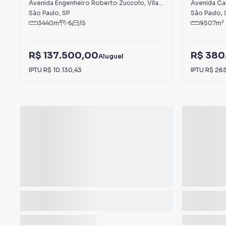
Vila Leopoldina
Vila Ribe
Avenida Engenheiro Roberto Zuccolo
,
Vila Leopoldina
Avenida Car
São Paulo
,
SP
São Paulo
,
3440
m²
6
15
9507
m²
R$ 137.500,00
R$ 380
Aluguel
IPTU
R$ 10.130,43
IPTU
R$ 26