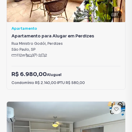
31
Apartamento
Apartamento para Alugar em Perdizes
Rua Ministro Godói
,
Perdizes
São Paulo
,
SP
112
m²
3
2
2
R$ 6.980,00
Aluguel
Condomínio
R$ 2.140,00
·
IPTU
R$ 580,00