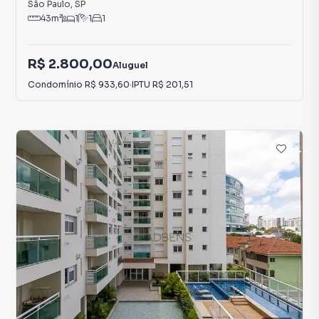
São Paulo
,
SP
43
m²
1
1
1
R$ 2.800,00
Aluguel
Condomínio
R$ 933,60
·
IPTU
R$ 201,51