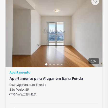
17
Apartamento
Apartamento para Alugar em Barra Funda
Rua Tagipuru
,
Barra Funda
São Paulo
,
SP
54
m²
2
1
1