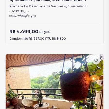
Apartamento para Alugar em Sumarezinho
Rua Senador César Lacerda Vergueiro
,
Sumarezinho
São Paulo
,
SP
37
m²
1
1
1
R$ 4.499,00
Aluguel
Condomínio
R$ 837,00
·
IPTU
R$ 141,00