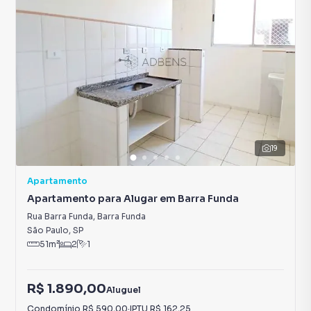
19
Apartamento
Apartamento para Alugar em Barra Funda
Rua Barra Funda
,
Barra Funda
São Paulo
,
SP
51
m²
2
1
R$ 1.890,00
Aluguel
Condomínio
R$ 590,00
·
IPTU
R$ 162,25