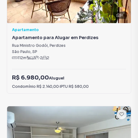
31
Apartamento
Apartamento para Alugar em Perdizes
Rua Ministro Godói
,
Perdizes
São Paulo
,
SP
112
m²
3
2
2
R$ 6.980,00
Aluguel
Condomínio
R$ 2.140,00
·
IPTU
R$ 580,00