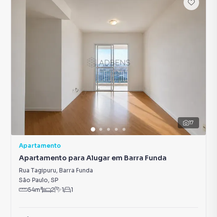
17
Apartamento
Apartamento para Alugar em Barra Funda
Rua Tagipuru
,
Barra Funda
São Paulo
,
SP
54
m²
2
1
1