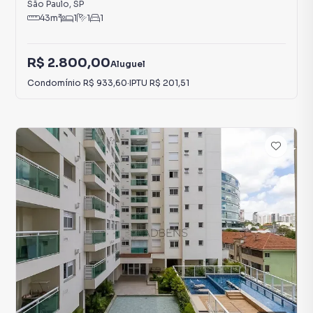
São Paulo
,
SP
43
m²
1
1
1
R$ 2.800,00
Aluguel
Condomínio
R$ 933,60
·
IPTU
R$ 201,51