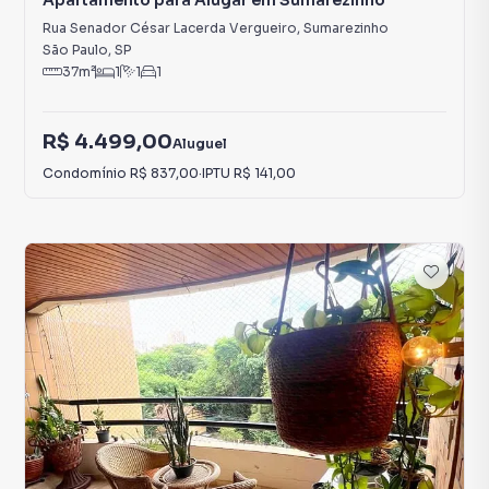
Apartamento para Alugar em Sumarezinho
Rua Senador César Lacerda Vergueiro
,
Sumarezinho
São Paulo
,
SP
37
m²
1
1
1
R$ 4.499,00
Aluguel
Condomínio
R$ 837,00
·
IPTU
R$ 141,00