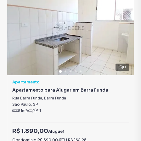
19
Apartamento
Apartamento para Alugar em Barra Funda
Rua Barra Funda
,
Barra Funda
São Paulo
,
SP
51
m²
2
1
R$ 1.890,00
Aluguel
Condomínio
R$ 590,00
·
IPTU
R$ 162,25