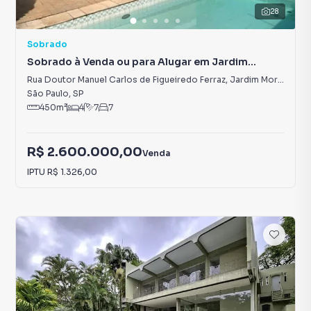
28
Sobrado
Sobrado à Venda ou para Alugar em Jardim
Morumbi
Rua Doutor Manuel Carlos de Figueiredo Ferraz
,
Jardim Morumbi
São Paulo
,
SP
450
m²
4
7
7
R$ 2.600.000,00
Venda
IPTU
R$ 1.326,00