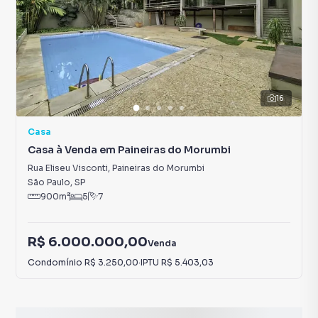
16
Casa
Casa à Venda em Paineiras do Morumbi
Rua Eliseu Visconti
,
Paineiras do Morumbi
São Paulo
,
SP
900
m²
5
7
R$ 6.000.000,00
Venda
Condomínio
R$ 3.250,00
·
IPTU
R$ 5.403,03