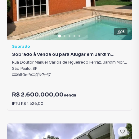
28
Sobrado
Sobrado à Venda ou para Alugar em Jardim
Morumbi
Rua Doutor Manuel Carlos de Figueiredo Ferraz
,
Jardim Morumbi
São Paulo
,
SP
450
m²
4
7
7
R$ 2.600.000,00
Venda
IPTU
R$ 1.326,00