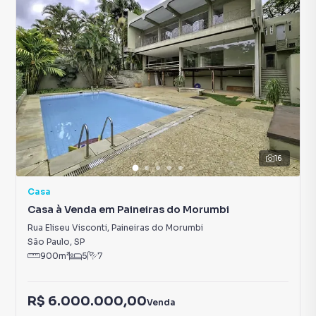
16
Casa
Casa à Venda em Paineiras do Morumbi
Rua Eliseu Visconti
,
Paineiras do Morumbi
São Paulo
,
SP
900
m²
5
7
R$ 6.000.000,00
Venda