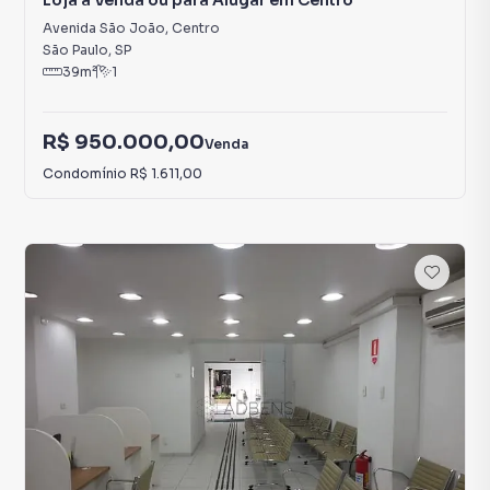
Loja à Venda ou para Alugar em Centro
Avenida São João
,
Centro
São Paulo
,
SP
39
m²
1
R$ 950.000,00
Venda
Condomínio
R$ 1.611,00