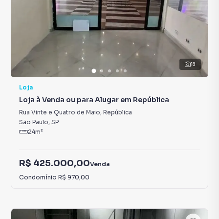
18
Loja
Loja à Venda ou para Alugar em República
Rua Vinte e Quatro de Maio
,
República
São Paulo
,
SP
24
m²
R$ 425.000,00
Venda
Condomínio
R$ 970,00