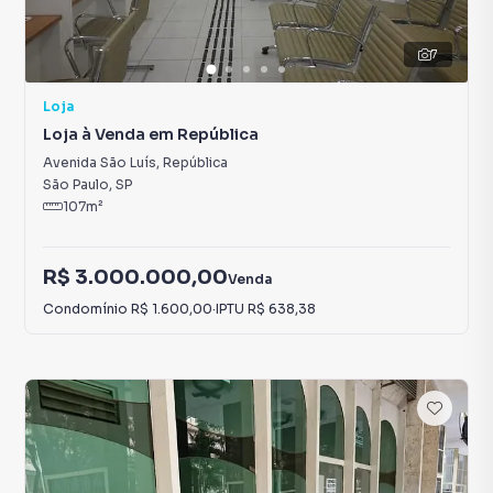
7
Loja
Loja à Venda em República
Avenida São Luís
,
República
São Paulo
,
SP
107
m²
R$ 3.000.000,00
Venda
Condomínio
R$ 1.600,00
·
IPTU
R$ 638,38