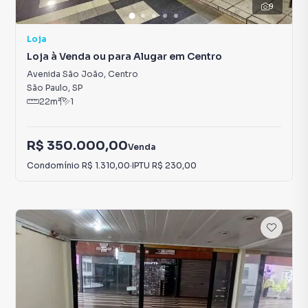
9
Loja
Loja à Venda ou para Alugar em Centro
Avenida São João
,
Centro
São Paulo
,
SP
22
m²
1
R$ 350.000,00
Venda
Condomínio
R$ 1.310,00
·
IPTU
R$ 230,00