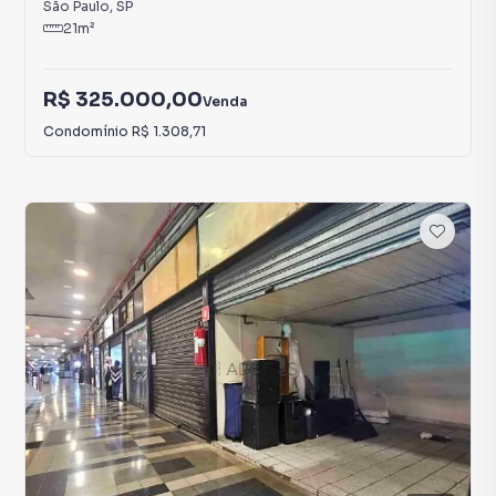
São Paulo
,
SP
21
m²
R$ 325.000,00
Venda
Condomínio
R$ 1.308,71