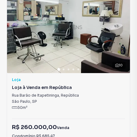
10
Loja
Loja à Venda em República
Rua Barão de Itapetininga
,
República
São Paulo
,
SP
30
m²
R$ 260.000,00
Venda
Condomínio
R$ 685,47