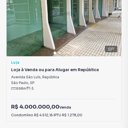
17
Loja
Loja à Venda ou para Alugar em República
Avenida São Luís
,
República
São Paulo
,
SP
598
m²
3
R$ 4.000.000,00
Venda
Condomínio
R$ 4.512,16
·
IPTU
R$ 1.278,00