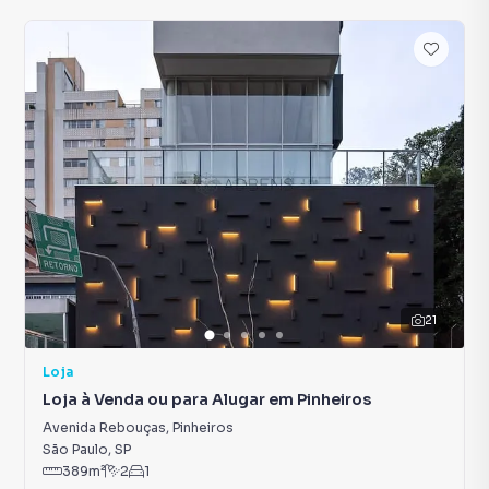
21
Loja
Loja à Venda ou para Alugar em Pinheiros
Avenida Rebouças
,
Pinheiros
São Paulo
,
SP
389
m²
2
1