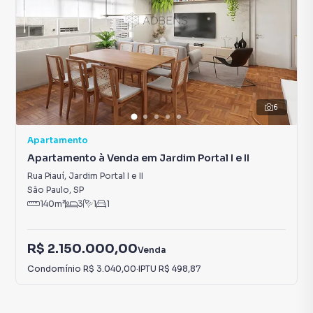
6
Apartamento
Apartamento à Venda em Jardim Portal I e II
Rua Piauí
,
Jardim Portal I e II
São Paulo
,
SP
140
m²
3
1
1
R$ 2.150.000,00
Venda
Condomínio
R$ 3.040,00
·
IPTU
R$ 498,87