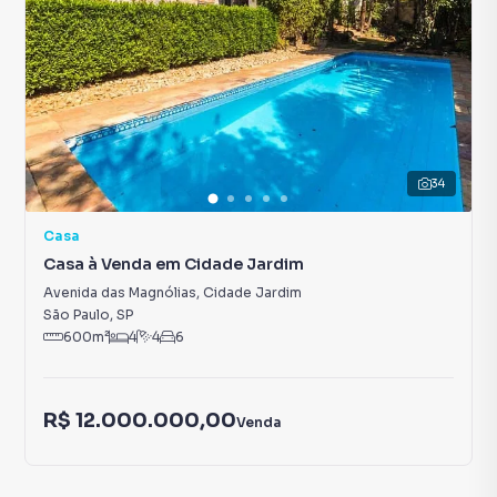
34
Casa
Casa à Venda em Cidade Jardim
Avenida das Magnólias
,
Cidade Jardim
São Paulo
,
SP
600
m²
4
4
6
R$ 12.000.000,00
Venda