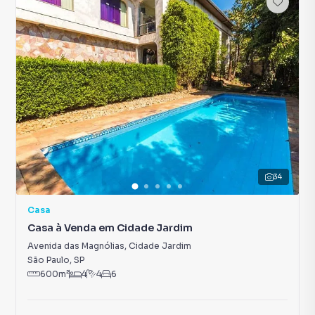
34
Casa
Casa à Venda em Cidade Jardim
Avenida das Magnólias
,
Cidade Jardim
São Paulo
,
SP
600
m²
4
4
6