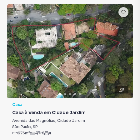
7
Casa
Casa à Venda em Cidade Jardim
Avenida das Magnólias
,
Cidade Jardim
São Paulo
,
SP
976
m²
4
6
4