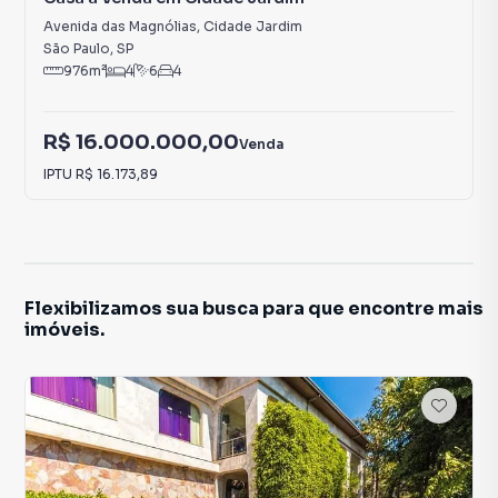
Avenida das Magnólias
,
Cidade Jardim
São Paulo
,
SP
976
m²
4
6
4
R$ 16.000.000,00
Venda
IPTU
R$ 16.173,89
Flexibilizamos sua busca para que encontre mais
imóveis.