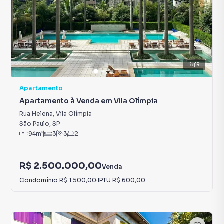
19
Apartamento
Apartamento à Venda em Vila Olímpia
Rua Helena
,
Vila Olímpia
São Paulo
,
SP
94
m²
3
3
2
R$ 2.500.000,00
Venda
Condomínio
R$ 1.500,00
·
IPTU
R$ 600,00