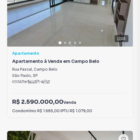
25
Apartamento
Apartamento à Venda em Campo Belo
Rua Pascal
,
Campo Belo
São Paulo
,
SP
147
m²
3
4
2
R$ 2.590.000,00
Venda
Condomínio
R$ 1.685,00
·
IPTU
R$ 1.079,00