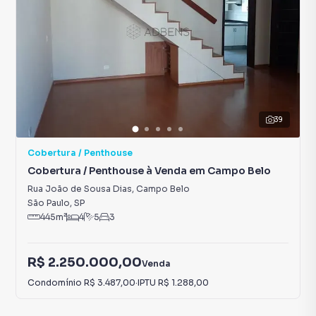
39
Cobertura / Penthouse
Cobertura / Penthouse à Venda em Campo Belo
Rua João de Sousa Dias
,
Campo Belo
São Paulo
,
SP
445
m²
4
5
3
R$ 2.250.000,00
Venda
Condomínio
R$ 3.487,00
·
IPTU
R$ 1.288,00