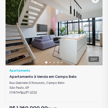
22
Apartamento
Apartamento à Venda em Campo Belo
Rua Gabriele D'Annunzio
,
Campo Belo
São Paulo
,
SP
67
m²
1
2
2
R$ 1.260.000,00