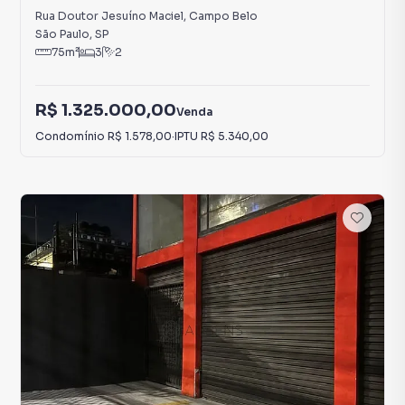
Rua Doutor Jesuíno Maciel
,
Campo Belo
São Paulo
,
SP
75
m²
3
2
R$ 1.325.000,00
Venda
Condomínio
R$ 1.578,00
·
IPTU
R$ 5.340,00