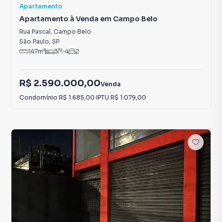
Apartamento
Apartamento à Venda em Campo Belo
Rua Pascal
,
Campo Belo
São Paulo
,
SP
147
m²
3
4
2
R$ 2.590.000,00
Venda
Condomínio
R$ 1.685,00
·
IPTU
R$ 1.079,00