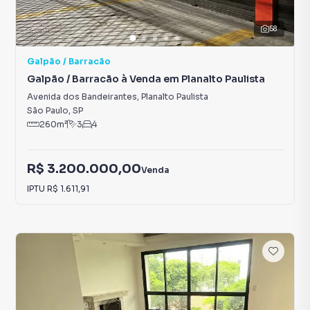
58
Galpão / Barracão
Galpão / Barracão à Venda em Planalto Paulista
Avenida dos Bandeirantes
,
Planalto Paulista
São Paulo
,
SP
260
m²
3
4
R$ 3.200.000,00
Venda
IPTU
R$ 1.611,91