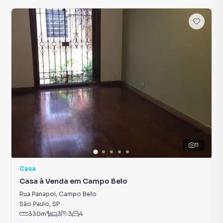
11
Casa
Casa à Venda em Campo Belo
Rua Panapoi
,
Campo Belo
São Paulo
,
SP
330
m²
3
3
4