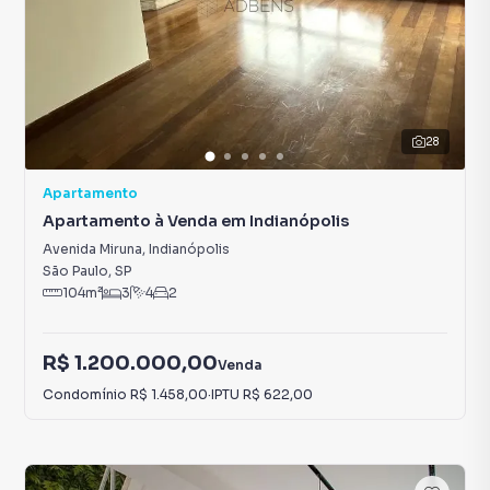
28
Apartamento
Apartamento à Venda em Indianópolis
Avenida Miruna
,
Indianópolis
São Paulo
,
SP
104
m²
3
4
2
R$ 1.200.000,00
Venda
Condomínio
R$ 1.458,00
·
IPTU
R$ 622,00