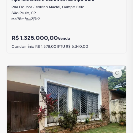
Rua Doutor Jesuíno Maciel
,
Campo Belo
São Paulo
,
SP
75
m²
3
2
R$ 1.325.000,00
Venda
Condomínio
R$ 1.578,00
·
IPTU
R$ 5.340,00