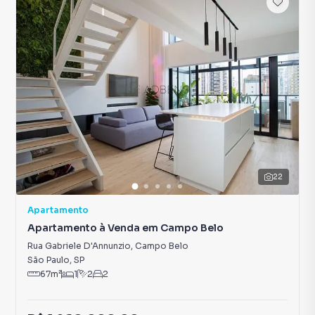
22
Apartamento
Apartamento à Venda em Campo Belo
Rua Gabriele D'Annunzio
,
Campo Belo
São Paulo
,
SP
67
m²
1
2
2