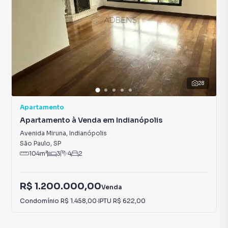
28
Apartamento
Apartamento à Venda em Indianópolis
Avenida Miruna
,
Indianópolis
São Paulo
,
SP
104
m²
3
4
2
R$ 1.200.000,00
Venda
Condomínio
R$ 1.458,00
·
IPTU
R$ 622,00