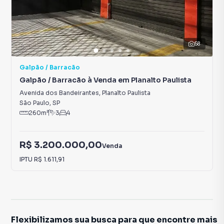
58
Galpão / Barracão
Galpão / Barracão à Venda em Planalto Paulista
Avenida dos Bandeirantes
,
Planalto Paulista
São Paulo
,
SP
260
m²
3
4
R$ 3.200.000,00
Venda
IPTU
R$ 1.611,91
Flexibilizamos sua busca para que encontre mais