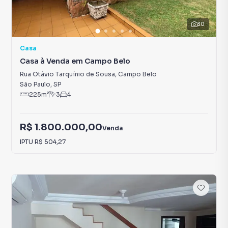
30
Casa
Casa à Venda em Campo Belo
Rua Otávio Tarquínio de Sousa
,
Campo Belo
São Paulo
,
SP
225
m²
3
4
R$ 1.800.000,00
Venda
IPTU
R$ 504,27