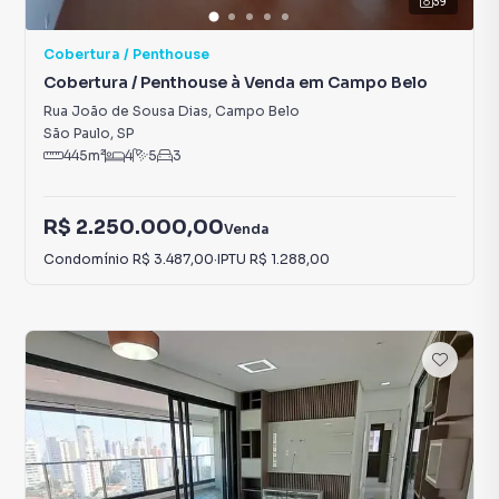
39
Cobertura / Penthouse
Cobertura / Penthouse à Venda em Campo Belo
Rua João de Sousa Dias
,
Campo Belo
São Paulo
,
SP
445
m²
4
5
3
R$ 2.250.000,00
Venda
Condomínio
R$ 3.487,00
·
IPTU
R$ 1.288,00