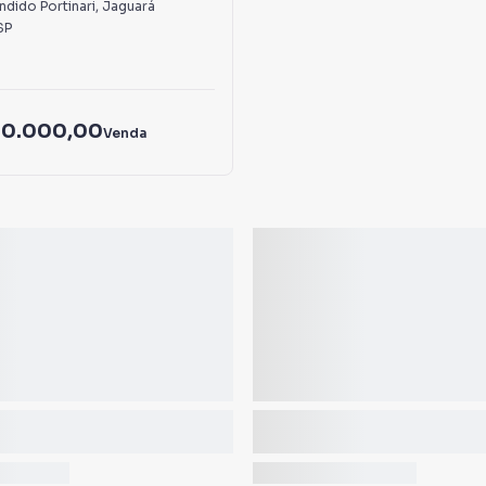
dido Portinari
,
Jaguará
SP
50.000,00
Venda