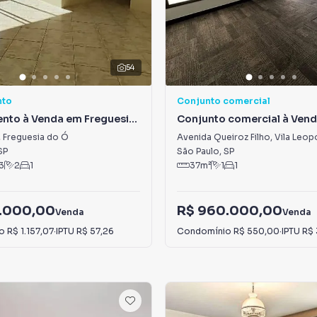
54
nto
Conjunto comercial
nto à Venda em Freguesia
Conjunto comercial à Vend
Leopoldina
,
Freguesia do Ó
Avenida Queiroz Filho
,
Vila Leop
SP
São Paulo
,
SP
3
2
1
37
m²
1
1
.000,00
R$ 960.000,00
Venda
Venda
io
R$ 1.157,07
·
IPTU
R$ 57,26
Condomínio
R$ 550,00
·
IPTU
R$