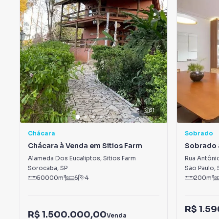
31
Chácara
Sobrado
Chácara à Venda em Sitios Farm
Sobrado 
Domingo
Alameda Dos Eucaliptos
,
Sitios Farm
Rua Antônio
Sorocaba
,
SP
São Paulo
,
50000
m²
6
4
200
m²
R$ 1.5
R$ 1.500.000,00
Venda