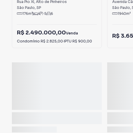
Pinheiros
Rua Pio XI
,
Alto de Pinheiros
Avenida Cân
São Paulo
,
SP
São Paulo
,
176
m²
4
5
6
1940
m²
R$ 2.490.000,00
Venda
R$ 3.6
Condomínio
R$ 2.825,00
·
IPTU
R$ 900,00