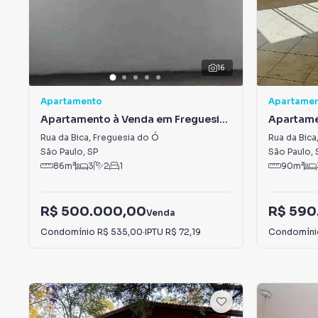
16
Apartamento
Apartame
Apartamento à Venda em Freguesia
Apartame
do Ó
do Ó
Rua da Bica
,
Freguesia do Ó
Rua da Bica
São Paulo
,
SP
São Paulo
,
86
m²
3
2
1
90
m²
R$ 500.000,00
R$ 590
Venda
Condomínio
R$ 535,00
·
IPTU
R$ 72,19
Condomín