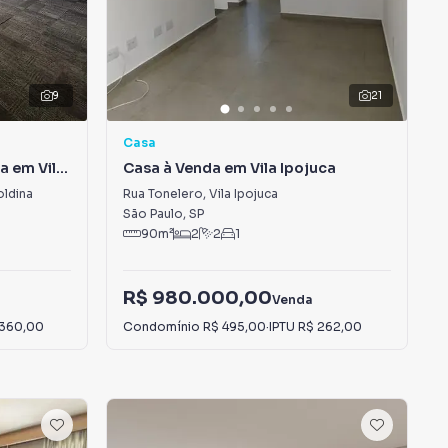
9
21
Casa
a em Vila
Casa à Venda em Vila Ipojuca
oldina
Rua Tonelero
,
Vila Ipojuca
São Paulo
,
SP
90
m²
2
2
1
R$ 980.000,00
Venda
 360,00
Condomínio
R$ 495,00
·
IPTU
R$ 262,00