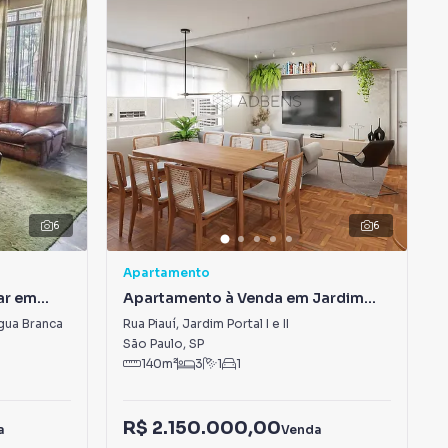
6
6
Apartamento
ar em
Apartamento à Venda em Jardim
Portal I e II
gua Branca
Rua Piauí
,
Jardim Portal I e II
São Paulo
,
SP
140
m²
3
1
1
R$ 2.150.000,00
a
Venda