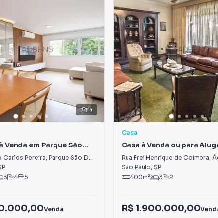
44
Casa
à Venda em Parque São
Casa à Venda ou para Alug
s
Água Branca
 Carlos Pereira
,
Parque São Domingos
Rua Frei Henrique de Coimbra
,
Á
SP
São Paulo
,
SP
3
4
5
400
m²
3
2
90.000,00
R$ 1.900.000,00
Venda
Vend