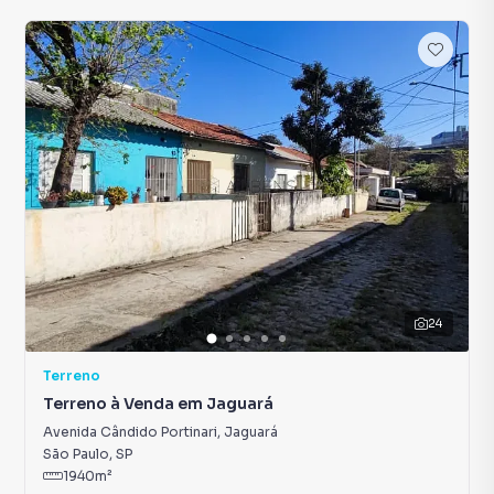
24
Terreno
Terreno à Venda em Jaguará
Avenida Cândido Portinari
,
Jaguará
São Paulo
,
SP
1940
m²