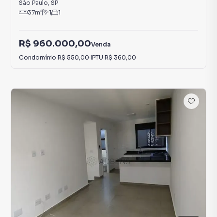
São Paulo
,
SP
37
m²
1
1
R$ 960.000,00
Venda
Condomínio
R$ 550,00
·
IPTU
R$ 360,00