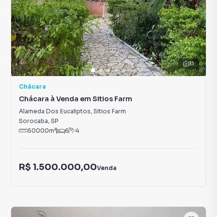
31
Chácara
Chácara à Venda em Sitios Farm
Alameda Dos Eucaliptos
,
Sitios Farm
Sorocaba
,
SP
50000
m²
6
4
R$ 1.500.000,00
Venda