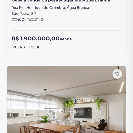
Casa à Venda ou para Alugar em Água Branca
Rua Frei Henrique de Coimbra
,
Água Branca
São Paulo
,
SP
400
m²
3
2
R$ 1.900.000,00
Venda
IPTU
R$ 1.170,00