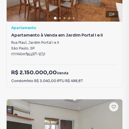
6
Apartamento
Apartamento à Venda em Jardim Portal I e II
Rua Piauí
,
Jardim Portal I e II
São Paulo
,
SP
140
m²
3
1
1
R$ 2.150.000,00
Venda
Condomínio
R$ 3.040,00
·
IPTU
R$ 498,87