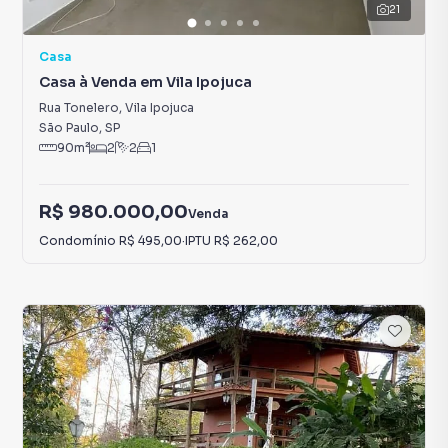
21
Casa
Casa à Venda em Vila Ipojuca
Rua Tonelero
,
Vila Ipojuca
São Paulo
,
SP
90
m²
2
2
1
R$ 980.000,00
Venda
Condomínio
R$ 495,00
·
IPTU
R$ 262,00