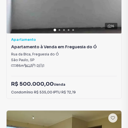
16
Apartamento
Apartamento à Venda em Freguesia do Ó
Rua da Bica
,
Freguesia do Ó
São Paulo
,
SP
86
m²
3
2
1
R$ 500.000,00
Venda
Condomínio
R$ 535,00
·
IPTU
R$ 72,19