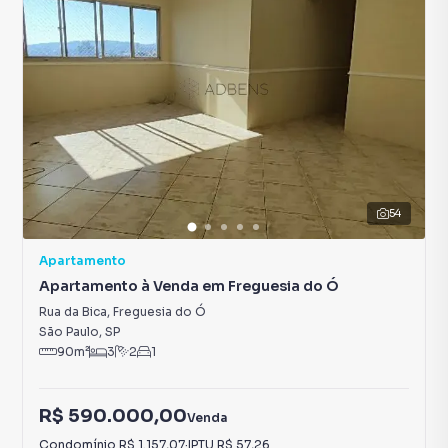
54
Apartamento
Apartamento à Venda em Freguesia do Ó
Rua da Bica
,
Freguesia do Ó
São Paulo
,
SP
90
m²
3
2
1
R$ 590.000,00
Venda
Condomínio
R$ 1.157,07
·
IPTU
R$ 57,26