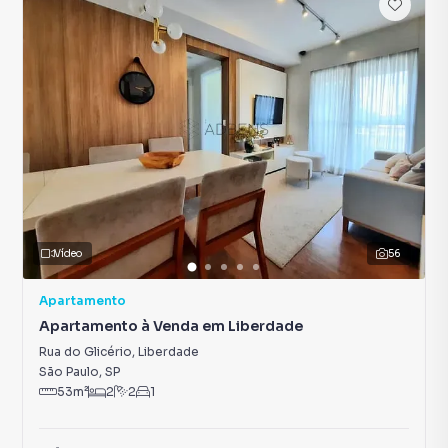
Vídeo
56
Apartamento
Apartamento à Venda em Liberdade
Rua do Glicério
,
Liberdade
São Paulo
,
SP
53
m²
2
2
1