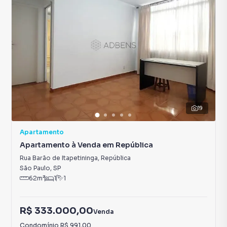
19
Apartamento
Apartamento à Venda em República
Rua Barão de Itapetininga
,
República
São Paulo
,
SP
62
m²
1
1
R$ 333.000,00
Venda
Condomínio
R$ 991,00