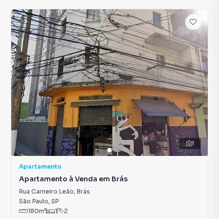
1
Apartamento
Apartamento à Venda em Brás
Rua Carneiro Leão
,
Brás
São Paulo
,
SP
180
m²
1
2