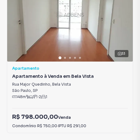
33
Apartamento
Apartamento à Venda em Bela Vista
Rua Major Quedinho
,
Bela Vista
São Paulo
,
SP
48
m²
1
2
1
R$ 798.000,00
Venda
Condomínio
R$ 750,00
·
IPTU
R$ 291,00