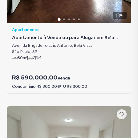
16
Apartamento
Apartamento à Venda ou para Alugar em Bela
Vista
Avenida Brigadeiro Luís Antônio
,
Bela Vista
São Paulo
,
SP
80
m²
2
1
R$ 590.000,00
Venda
Condomínio
R$ 800,00
·
IPTU
R$ 200,00