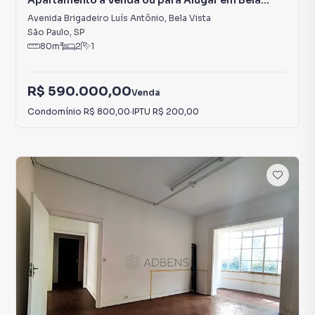
Apartamento à Venda ou para Alugar em Bela
Vista
Avenida Brigadeiro Luís Antônio
,
Bela Vista
São Paulo
,
SP
80
m²
2
1
R$ 590.000,00
Venda
Condomínio
R$ 800,00
·
IPTU
R$ 200,00