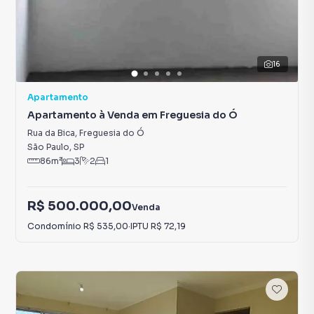
16
Apartamento
Apartamento à Venda em Freguesia do Ó
Rua da Bica
,
Freguesia do Ó
São Paulo
,
SP
86
m²
3
2
1
R$ 500.000,00
Venda
Condomínio
R$ 535,00
·
IPTU
R$ 72,19