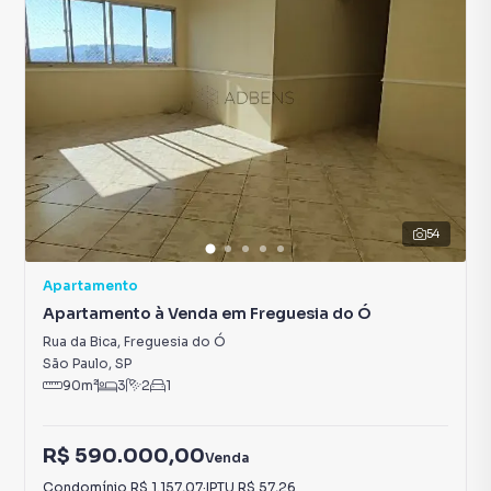
54
Apartamento
Apartamento à Venda em Freguesia do Ó
Rua da Bica
,
Freguesia do Ó
São Paulo
,
SP
90
m²
3
2
1
R$ 590.000,00
Venda
Condomínio
R$ 1.157,07
·
IPTU
R$ 57,26