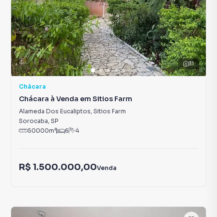
31
Chácara
Chácara à Venda em Sitios Farm
Alameda Dos Eucaliptos
,
Sitios Farm
Sorocaba
,
SP
50000
m²
6
4
R$ 1.500.000,00
Venda