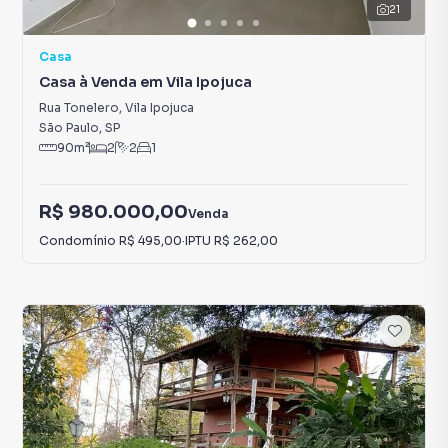
21
Casa
Casa à Venda em Vila Ipojuca
Rua Tonelero
,
Vila Ipojuca
São Paulo
,
SP
90
m²
2
2
1
R$ 980.000,00
Venda
Condomínio
R$ 495,00
·
IPTU
R$ 262,00