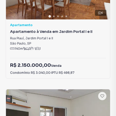
6
Apartamento
Apartamento à Venda em Jardim Portal I e II
Rua Piauí
,
Jardim Portal I e II
São Paulo
,
SP
140
m²
3
1
1
R$ 2.150.000,00
Venda
Condomínio
R$ 3.040,00
·
IPTU
R$ 498,87