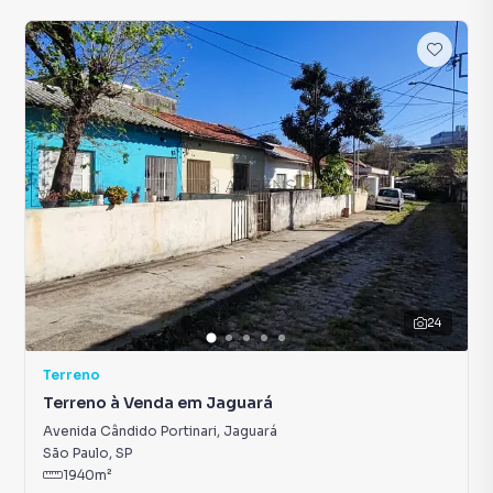
24
Terreno
Terreno à Venda em Jaguará
Avenida Cândido Portinari
,
Jaguará
São Paulo
,
SP
1940
m²