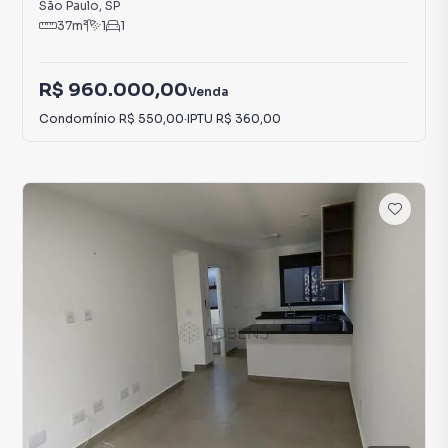
São Paulo
,
SP
37
m²
1
1
R$ 960.000,00
Venda
Condomínio
R$ 550,00
·
IPTU
R$ 360,00