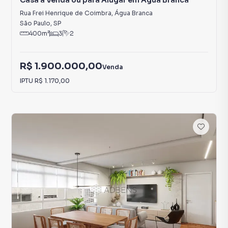
Casa à Venda ou para Alugar em Água Branca
Rua Frei Henrique de Coimbra
,
Água Branca
São Paulo
,
SP
400
m²
3
2
R$ 1.900.000,00
Venda
IPTU
R$ 1.170,00