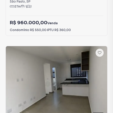
São Paulo
,
SP
37
m²
1
1
R$ 960.000,00
Venda
Condomínio
R$ 550,00
·
IPTU
R$ 360,00