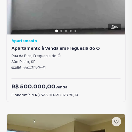
16
Apartamento
Apartamento à Venda em Freguesia do Ó
Rua da Bica
,
Freguesia do Ó
São Paulo
,
SP
86
m²
3
2
1
R$ 500.000,00
Venda
Condomínio
R$ 535,00
·
IPTU
R$ 72,19