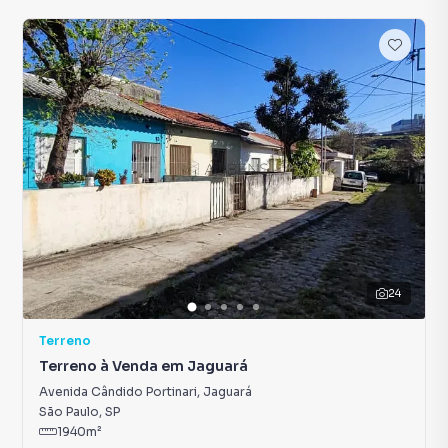
24
Terreno
Terreno à Venda em Jaguará
Avenida Cândido Portinari
,
Jaguará
São Paulo
,
SP
1940
m²