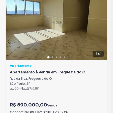
54
Apartamento
Apartamento à Venda em Freguesia do Ó
Rua da Bica
,
Freguesia do Ó
São Paulo
,
SP
90
m²
3
2
1
R$ 590.000,00
Venda
Condomínio
R$ 1.157,07
·
IPTU
R$ 57,26