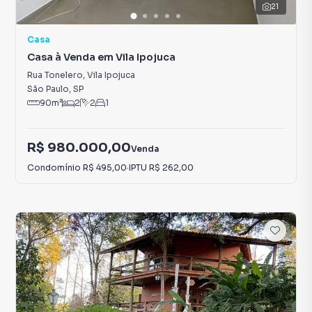
21
Casa
Casa à Venda em Vila Ipojuca
Rua Tonelero
,
Vila Ipojuca
São Paulo
,
SP
90
m²
2
2
1
R$ 980.000,00
Venda
Condomínio
R$ 495,00
·
IPTU
R$ 262,00