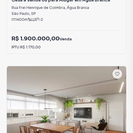
Casa à Venda ou para Alugar em Água Branca
Rua Frei Henrique de Coimbra
,
Água Branca
São Paulo
,
SP
400
m²
3
2
R$ 1.900.000,00
Venda
IPTU
R$ 1.170,00