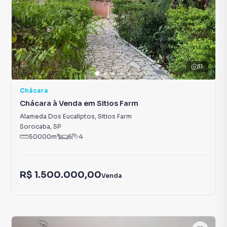
31
Chácara
Chácara à Venda em Sitios Farm
Alameda Dos Eucaliptos
,
Sitios Farm
Sorocaba
,
SP
50000
m²
6
4
R$ 1.500.000,00
Venda