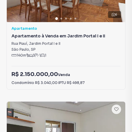
6
Apartamento
Apartamento à Venda em Jardim Portal I e II
Rua Piauí
,
Jardim Portal I e II
São Paulo
,
SP
140
m²
3
1
1
R$ 2.150.000,00
Venda
Condomínio
R$ 3.040,00
·
IPTU
R$ 498,87