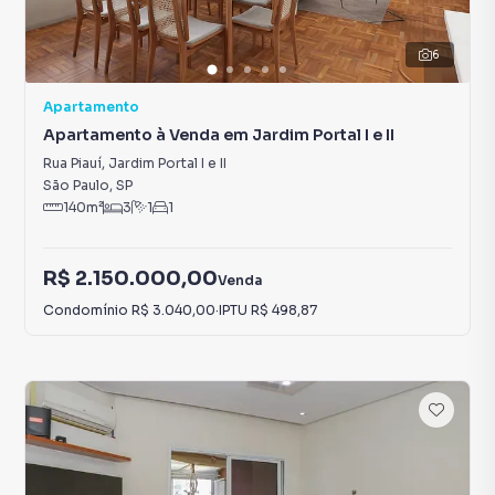
6
Apartamento
Apartamento à Venda em Jardim Portal I e II
Rua Piauí
,
Jardim Portal I e II
São Paulo
,
SP
140
m²
3
1
1
R$ 2.150.000,00
Venda
Condomínio
R$ 3.040,00
·
IPTU
R$ 498,87