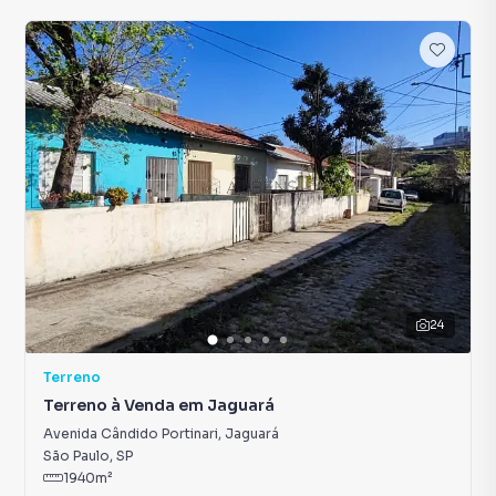
24
Terreno
Terreno à Venda em Jaguará
Avenida Cândido Portinari
,
Jaguará
São Paulo
,
SP
1940
m²