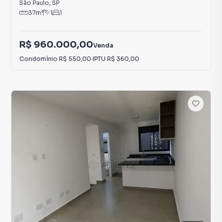
São Paulo
,
SP
37
m²
1
1
R$ 960.000,00
Venda
Condomínio
R$ 550,00
·
IPTU
R$ 360,00