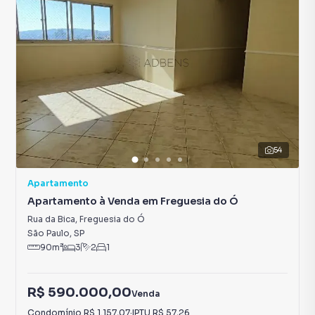
54
Apartamento
Apartamento à Venda em Freguesia do Ó
Rua da Bica
,
Freguesia do Ó
São Paulo
,
SP
90
m²
3
2
1
R$ 590.000,00
Venda
Condomínio
R$ 1.157,07
·
IPTU
R$ 57,26