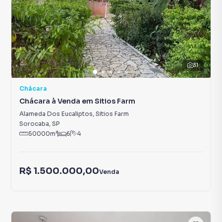
31
Chácara
Chácara à Venda em Sitios Farm
Alameda Dos Eucaliptos
,
Sitios Farm
Sorocaba
,
SP
50000
m²
6
4
R$ 1.500.000,00
Venda