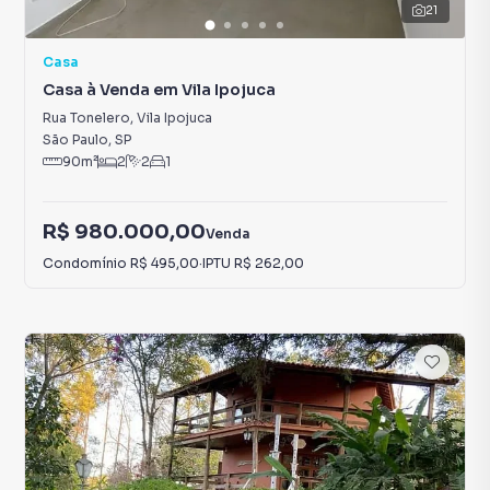
21
Casa
Casa à Venda em Vila Ipojuca
Rua Tonelero
,
Vila Ipojuca
São Paulo
,
SP
90
m²
2
2
1
R$ 980.000,00
Venda
Condomínio
R$ 495,00
·
IPTU
R$ 262,00