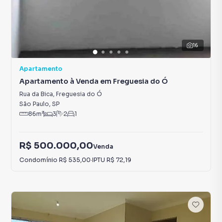
16
Apartamento
Apartamento à Venda em Freguesia do Ó
Rua da Bica
,
Freguesia do Ó
São Paulo
,
SP
86
m²
3
2
1
R$ 500.000,00
Venda
Condomínio
R$ 535,00
·
IPTU
R$ 72,19