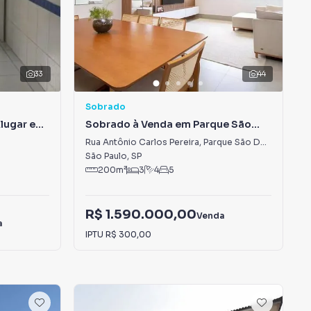
33
44
Sobrado
Alugar em
Sobrado à Venda em Parque São
Domingos
Rua Antônio Carlos Pereira
,
Parque São Domingos
São Paulo
,
SP
200
m²
3
4
5
R$ 1.590.000,00
Venda
a
IPTU
R$ 300,00