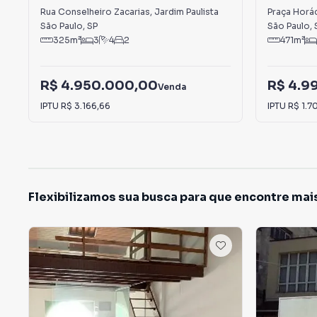
Rua Conselheiro Zacarias
,
Jardim Paulista
Praça Horá
São Paulo
,
SP
São Paulo
,
325
m²
3
4
2
471
m²
R$ 4.950.000,00
R$ 4.9
Venda
IPTU
R$ 3.166,66
IPTU
R$ 1.7
Flexibilizamos sua busca para que encontre mai