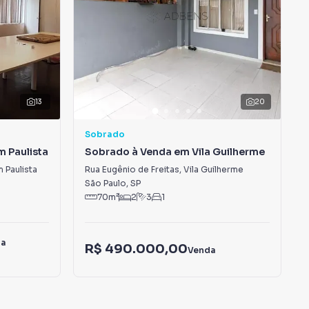
13
20
Sobrado
 Paulista
Sobrado à Venda em Vila Guilherme
 Paulista
Rua Eugênio de Freitas
,
Vila Guilherme
São Paulo
,
SP
70
m²
2
3
1
da
R$ 490.000,00
Venda