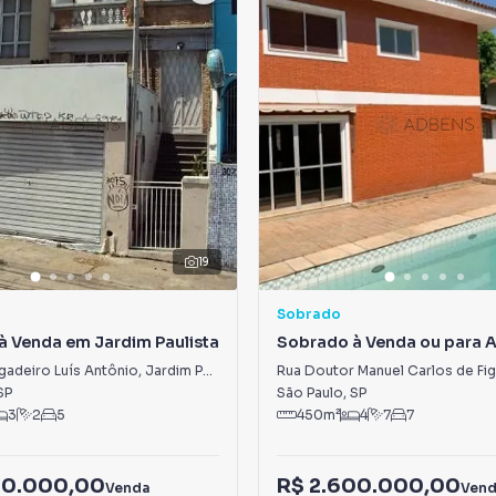
19
Sobrado
à Venda em Jardim Paulista
Sobrado à Venda ou para 
Jardim Morumbi
gadeiro Luís Antônio
,
Jardim Paulista
SP
São Paulo
,
SP
3
2
5
450
m²
4
7
7
00.000,00
R$ 2.600.000,00
Venda
Ven