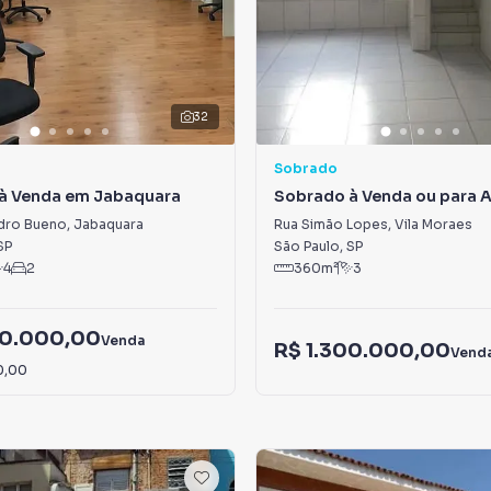
32
Sobrado
à Venda em Jabaquara
Sobrado à Venda ou para 
Vila Moraes
dro Bueno
,
Jabaquara
Rua Simão Lopes
,
Vila Moraes
SP
São Paulo
,
SP
4
2
360
m²
3
60.000,00
Venda
R$ 1.300.000,00
Vend
0,00