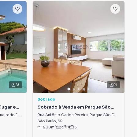
28
44
Sobrado
Alugar em
Sobrado à Venda em Parque São
Domingos
Rua Doutor Manuel Carlos de Figueiredo Ferraz
,
Jardim Morumbi
Rua Antônio Carlos Pereira
,
Parque São Domingos
São Paulo
,
SP
200
m²
3
4
5