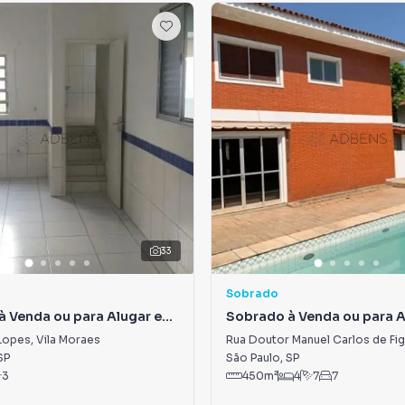
33
Sobrado
à Venda ou para Alugar em
Sobrado à Venda ou para 
es
Jardim Morumbi
Lopes
,
Vila Moraes
SP
São Paulo
,
SP
3
450
m²
4
7
7