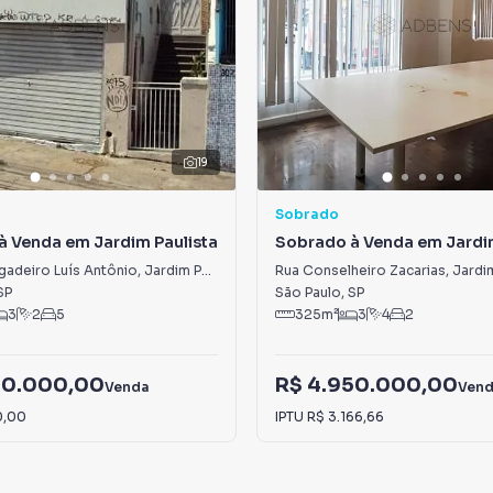
19
Sobrado
à Venda em Jardim Paulista
Sobrado à Venda em Jardim
gadeiro Luís Antônio
,
Jardim Paulista
Rua Conselheiro Zacarias
,
Jardim
SP
São Paulo
,
SP
3
2
5
325
m²
3
4
2
00.000,00
R$ 4.950.000,00
Venda
Ven
0,00
IPTU
R$ 3.166,66