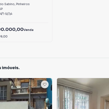
cio Sabino
,
Pinheiros
SP
4
5
4
90.000,00
Venda
09,00
s imóveis.