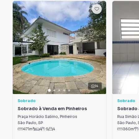
14
Sobrado
Sobrado
Sobrado à Venda em Pinheiros
Sobrado 
Vila Mora
Praça Horácio Sabino
,
Pinheiros
Rua Simão 
São Paulo
,
SP
São Paulo
,
471
m²
4
5
4
360
m²