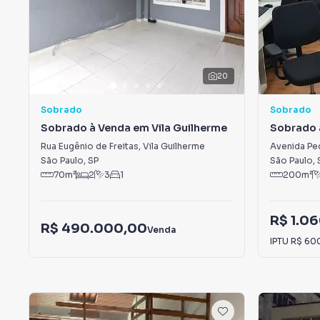
20
Sobrado
Sobrado
Sobrado à Venda em Vila Guilherme
Sobrado 
Rua Eugênio de Freitas
,
Vila Guilherme
Avenida Pe
São Paulo
,
SP
São Paulo
,
70
m²
2
3
1
200
m²
R$ 1.0
R$ 490.000,00
Venda
IPTU
R$ 60