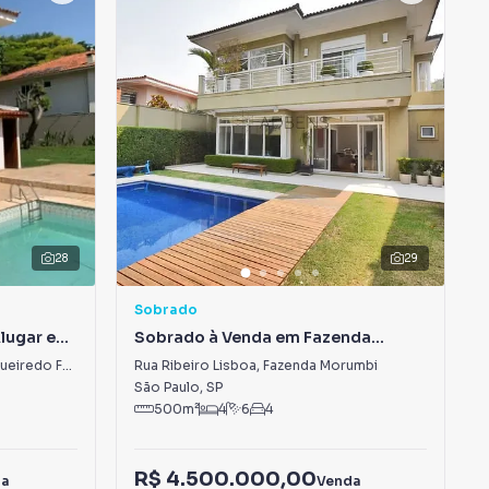
28
29
Sobrado
Alugar em
Sobrado à Venda em Fazenda
Morumbi
Rua Doutor Manuel Carlos de Figueiredo Ferraz
,
Jardim Morumbi
Rua Ribeiro Lisboa
,
Fazenda Morumbi
São Paulo
,
SP
500
m²
4
6
4
R$ 4.500.000,00
da
Venda