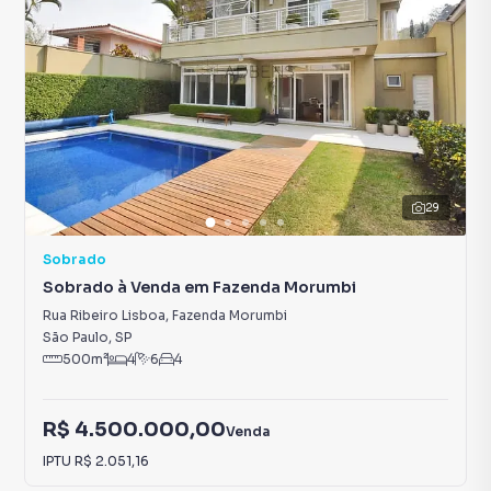
29
Sobrado
Sobrado à Venda em Fazenda Morumbi
Rua Ribeiro Lisboa
,
Fazenda Morumbi
São Paulo
,
SP
500
m²
4
6
4
R$ 4.500.000,00
Venda
IPTU
R$ 2.051,16