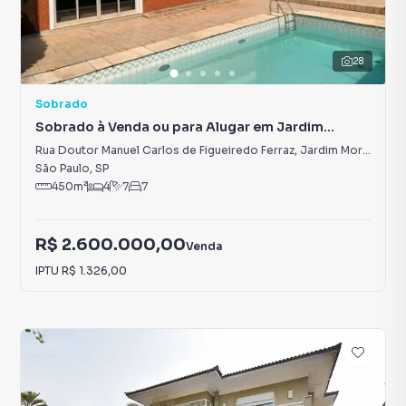
28
Sobrado
Sobrado à Venda ou para Alugar em Jardim
Morumbi
Rua Doutor Manuel Carlos de Figueiredo Ferraz
,
Jardim Morumbi
São Paulo
,
SP
450
m²
4
7
7
R$ 2.600.000,00
Venda
IPTU
R$ 1.326,00