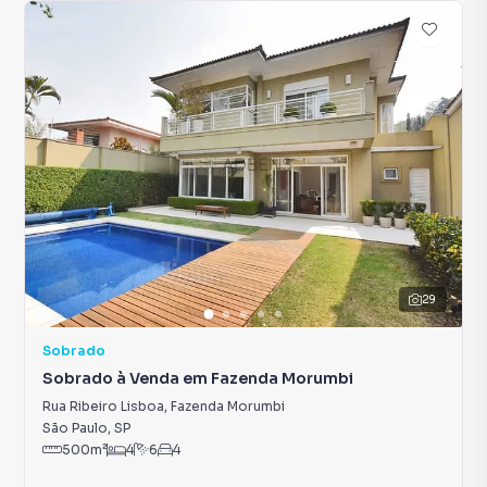
29
Sobrado
Sobrado à Venda em Fazenda Morumbi
Rua Ribeiro Lisboa
,
Fazenda Morumbi
São Paulo
,
SP
500
m²
4
6
4