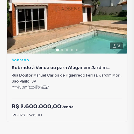
28
Sobrado
Sobrado à Venda ou para Alugar em Jardim
Morumbi
Rua Doutor Manuel Carlos de Figueiredo Ferraz
,
Jardim Morumbi
São Paulo
,
SP
450
m²
4
7
7
R$ 2.600.000,00
Venda
IPTU
R$ 1.326,00