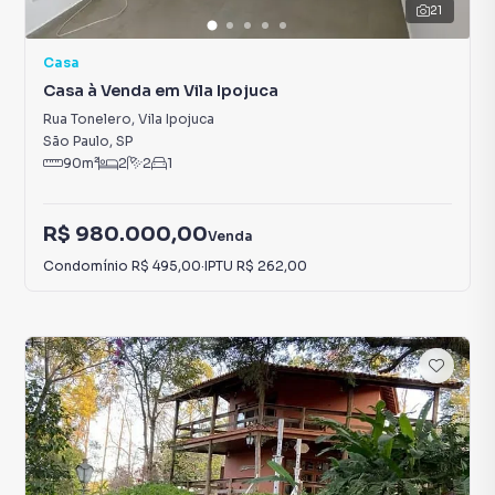
21
Casa
Casa à Venda em Vila Ipojuca
Rua Tonelero
,
Vila Ipojuca
São Paulo
,
SP
90
m²
2
2
1
R$ 980.000,00
Venda
Condomínio
R$ 495,00
·
IPTU
R$ 262,00