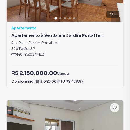
6
Apartamento
Apartamento à Venda em Jardim Portal I e II
Rua Piauí
,
Jardim Portal I e II
São Paulo
,
SP
140
m²
3
1
1
R$ 2.150.000,00
Venda
Condomínio
R$ 3.040,00
·
IPTU
R$ 498,87