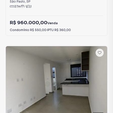
São Paulo
,
SP
37
m²
1
1
R$ 960.000,00
Venda
Condomínio
R$ 550,00
·
IPTU
R$ 360,00