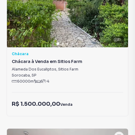
31
Chácara
Chácara à Venda em Sitios Farm
Alameda Dos Eucaliptos
,
Sitios Farm
Sorocaba
,
SP
50000
m²
6
4
R$ 1.500.000,00
Venda