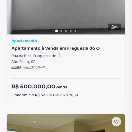
16
Apartamento
Apartamento à Venda em Freguesia do Ó
Rua da Bica
,
Freguesia do Ó
São Paulo
,
SP
86
m²
3
2
1
R$ 500.000,00
Venda
Condomínio
R$ 535,00
·
IPTU
R$ 72,19