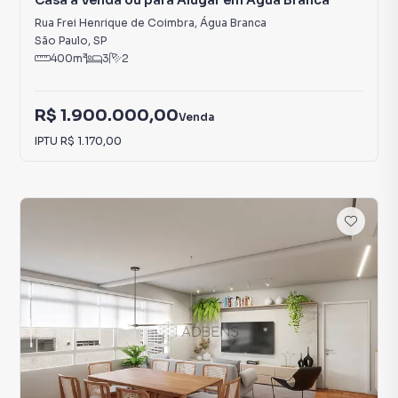
Casa à Venda ou para Alugar em Água Branca
Rua Frei Henrique de Coimbra
,
Água Branca
São Paulo
,
SP
400
m²
3
2
R$ 1.900.000,00
Venda
IPTU
R$ 1.170,00