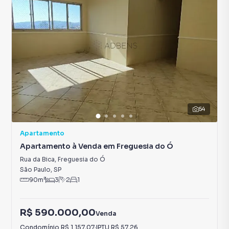
54
Apartamento
Apartamento à Venda em Freguesia do Ó
Rua da Bica
,
Freguesia do Ó
São Paulo
,
SP
90
m²
3
2
1
R$ 590.000,00
Venda
Condomínio
R$ 1.157,07
·
IPTU
R$ 57,26