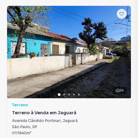
24
Terreno
Terreno à Venda em Jaguará
Avenida Cândido Portinari
,
Jaguará
São Paulo
,
SP
1940
m²