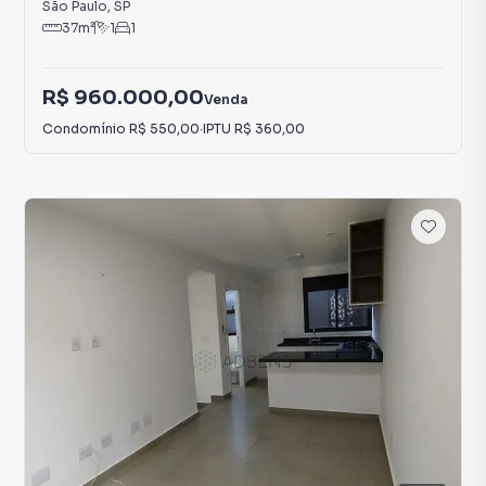
São Paulo
,
SP
37
m²
1
1
R$ 960.000,00
Venda
Condomínio
R$ 550,00
·
IPTU
R$ 360,00