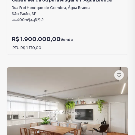
Casa à Venda ou para Alugar em Água Branca
Rua Frei Henrique de Coimbra
,
Água Branca
São Paulo
,
SP
400
m²
3
2
R$ 1.900.000,00
Venda
IPTU
R$ 1.170,00