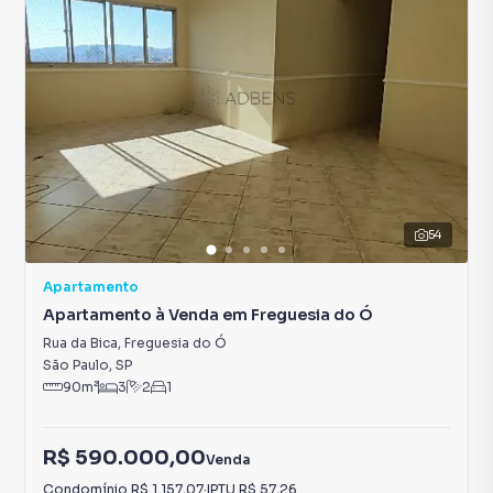
54
Apartamento
Apartamento à Venda em Freguesia do Ó
Rua da Bica
,
Freguesia do Ó
São Paulo
,
SP
90
m²
3
2
1
R$ 590.000,00
Venda
Condomínio
R$ 1.157,07
·
IPTU
R$ 57,26