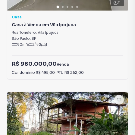
21
Casa
Casa à Venda em Vila Ipojuca
Rua Tonelero
,
Vila Ipojuca
São Paulo
,
SP
90
m²
2
2
1
R$ 980.000,00
Venda
Condomínio
R$ 495,00
·
IPTU
R$ 262,00