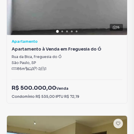
16
Apartamento
Apartamento à Venda em Freguesia do Ó
Rua da Bica
,
Freguesia do Ó
São Paulo
,
SP
86
m²
3
2
1
R$ 500.000,00
Venda
Condomínio
R$ 535,00
·
IPTU
R$ 72,19