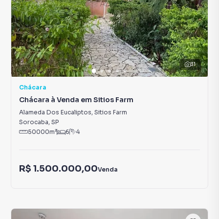
31
Chácara
Chácara à Venda em Sitios Farm
Alameda Dos Eucaliptos
,
Sitios Farm
Sorocaba
,
SP
50000
m²
6
4
R$ 1.500.000,00
Venda