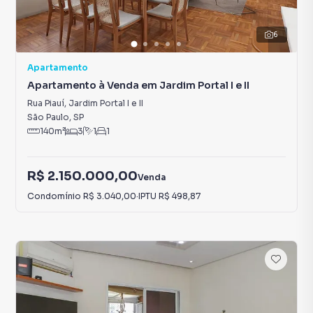
6
Apartamento
Apartamento à Venda em Jardim Portal I e II
Rua Piauí
,
Jardim Portal I e II
São Paulo
,
SP
140
m²
3
1
1
R$ 2.150.000,00
Venda
Condomínio
R$ 3.040,00
·
IPTU
R$ 498,87