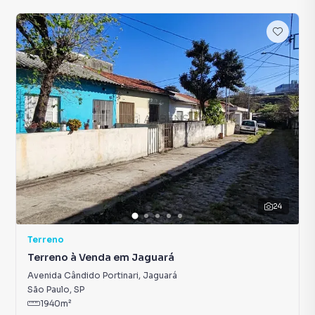
24
Terreno
Terreno à Venda em Jaguará
Avenida Cândido Portinari
,
Jaguará
São Paulo
,
SP
1940
m²