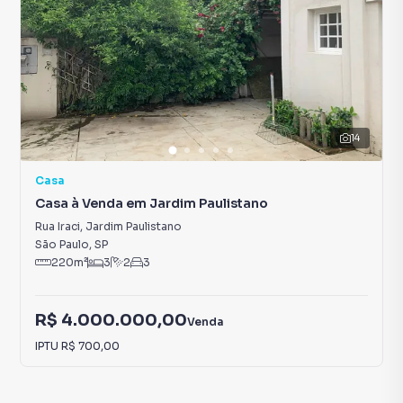
14
Casa
Casa à Venda em Jardim Paulistano
Rua Iraci
,
Jardim Paulistano
São Paulo
,
SP
220
m²
3
2
3
R$ 4.000.000,00
Venda
IPTU
R$ 700,00