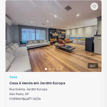
12
Casa
Casa à Venda em Jardim Europa
Rua Suécia
,
Jardim Europa
São Paulo
,
SP
896
m²
5
12
4