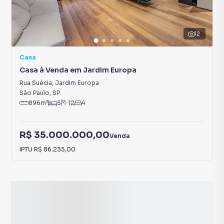
12
Casa
Casa à Venda em Jardim Europa
Rua Suécia
,
Jardim Europa
São Paulo
,
SP
896
m²
5
12
4
R$ 35.000.000,00
Venda
IPTU
R$ 86.235,00