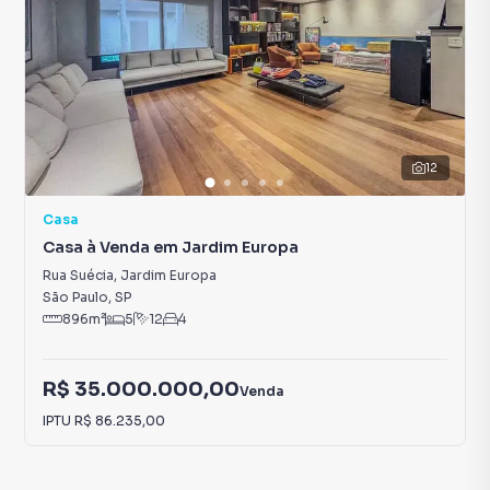
12
Casa
Casa à Venda em Jardim Europa
Rua Suécia
,
Jardim Europa
São Paulo
,
SP
896
m²
5
12
4
R$ 35.000.000,00
Venda
IPTU
R$ 86.235,00