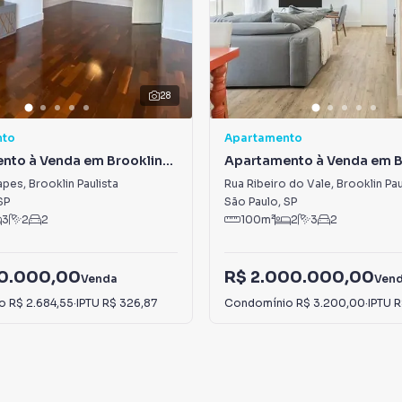
28
nto
Apartamento
nto à Venda em Brooklin
Apartamento à Venda em B
Paulista
apes
,
Brooklin Paulista
Rua Ribeiro do Vale
,
Brooklin Pau
SP
São Paulo
,
SP
3
2
2
100
m²
2
3
2
90.000,00
R$ 2.000.000,00
Venda
Ven
io
R$ 2.684,55
·
IPTU
R$ 326,87
Condomínio
R$ 3.200,00
·
IPTU
R