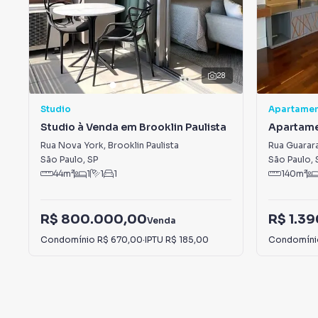
28
Studio
Apartame
Studio à Venda em Brooklin Paulista
Apartame
Paulista
Rua Nova York
,
Brooklin Paulista
Rua Guarar
São Paulo
,
SP
São Paulo
,
44
m²
1
1
1
140
m²
R$ 800.000,00
R$ 1.3
Venda
Condomínio
R$ 670,00
·
IPTU
R$ 185,00
Condomín