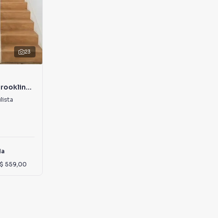
23
rooklin
lista
da
$ 559,00