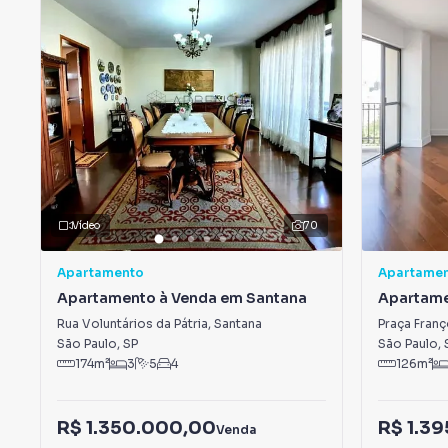
Vídeo
70
Apartamento
Apartame
Apartamento à Venda em Santana
Apartame
Sumarez
Rua Voluntários da Pátria
,
Santana
Praça Franç
São Paulo
,
SP
São Paulo
,
174
m²
3
5
4
126
m²
R$ 1.350.000,00
R$ 1.3
Venda