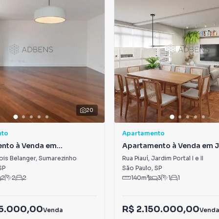
20
nto
Apartamento
nto à Venda em
Apartamento à Venda em 
inho
Portal I e II
ois Belanger
,
Sumarezinho
Rua Piauí
,
Jardim Portal I e II
SP
São Paulo
,
SP
2
2
2
140
m²
3
1
1
95.000,00
R$ 2.150.000,00
Venda
Vend