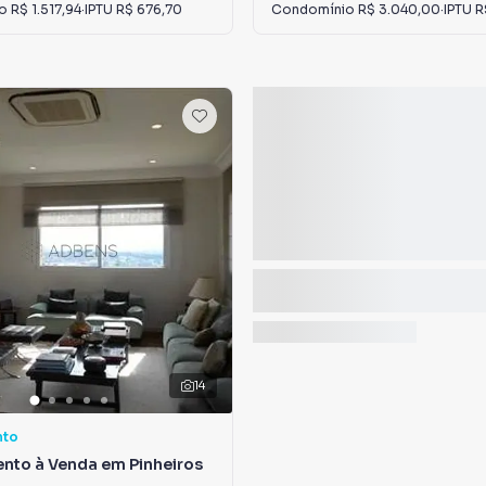
io
R$ 1.517,94
·
IPTU
R$ 676,70
Condomínio
R$ 3.040,00
·
IPTU
R
14
nto
nto à Venda em Pinheiros