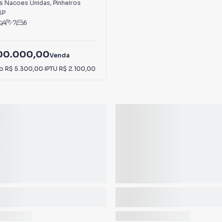
s Nacoes Unidas
,
Pinheiros
SP
4
7
6
000.000,00
Venda
io
R$ 5.300,00
·
IPTU
R$ 2.100,00