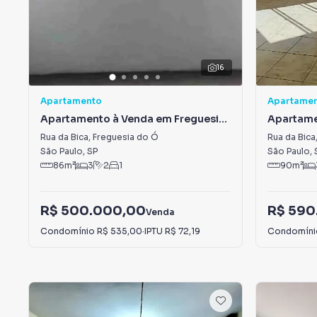
16
Apartamento
Apartame
Apartamento à Venda em Freguesia
Apartame
do Ó
do Ó
Rua da Bica
,
Freguesia do Ó
Rua da Bica
São Paulo
,
SP
São Paulo
,
86
m²
3
2
1
90
m²
R$ 500.000,00
R$ 590
Venda
Condomínio
R$ 535,00
·
IPTU
R$ 72,19
Condomín