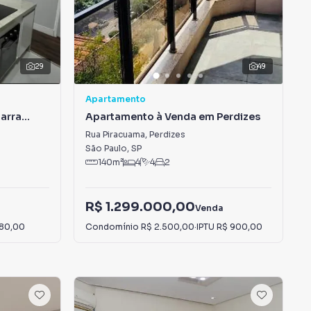
29
49
Apartamento
arra
Apartamento à Venda em Perdizes
Rua Piracuama
,
Perdizes
São Paulo
,
SP
140
m²
4
4
2
R$ 1.299.000,00
Venda
 80,00
Condomínio
R$ 2.500,00
·
IPTU
R$ 900,00