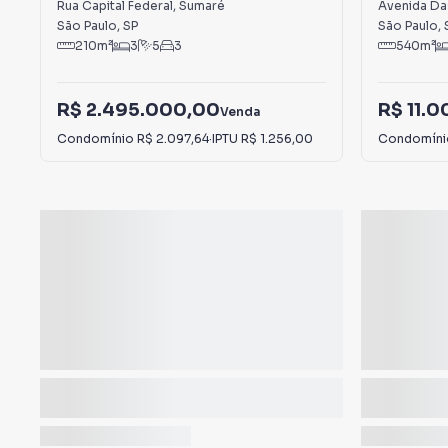
Rua Capital Federal
,
Sumaré
Avenida Da
São Paulo
,
SP
São Paulo
,
210
m²
3
5
3
540
m²
R$ 2.495.000,00
R$ 11.
Venda
Condomínio
R$ 2.097,64
·
IPTU
R$ 1.256,00
Condomín