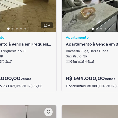
54
nto
Apartamento
nto à Venda em Freguesia
Apartamento à Venda em B
Funda
,
Freguesia do Ó
Alameda Olga
,
Barra Funda
SP
São Paulo
,
SP
3
2
1
51
m²
1
1
1
.000,00
R$ 694.000,00
Venda
Venda
io
R$ 1.157,07
·
IPTU
R$ 57,26
Condomínio
R$ 880,00
·
IPTU
R$