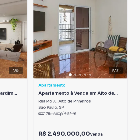
6
31
Apartamento
Jardim
Apartamento à Venda em Alto de
Pinheiros
Rua Pio XI
,
Alto de Pinheiros
São Paulo
,
SP
176
m²
4
5
6
R$ 2.490.000,00
a
Venda