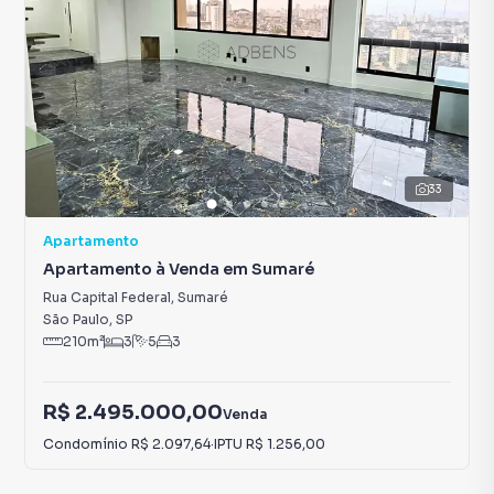
33
Apartamento
Apartamento à Venda em Sumaré
Rua Capital Federal
,
Sumaré
São Paulo
,
SP
210
m²
3
5
3
R$ 2.495.000,00
Venda
Condomínio
R$ 2.097,64
·
IPTU
R$ 1.256,00