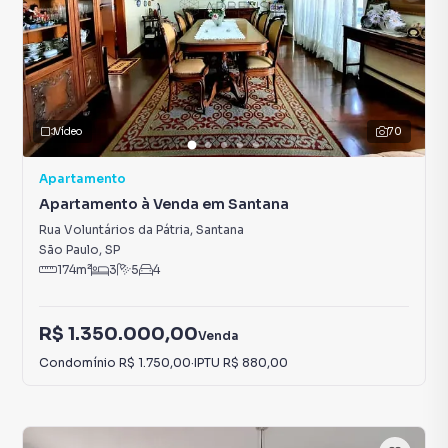
Vídeo
70
Apartamento
Apartamento à Venda em Santana
Rua Voluntários da Pátria
,
Santana
São Paulo
,
SP
174
m²
3
5
4
R$ 1.350.000,00
Venda
Condomínio
R$ 1.750,00
·
IPTU
R$ 880,00