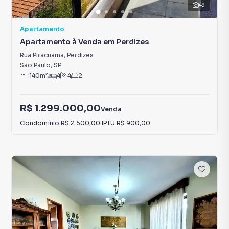
49
Apartamento
Apartamento à Venda em Perdizes
Rua Piracuama
,
Perdizes
São Paulo
,
SP
140
m²
4
4
2
R$ 1.299.000,00
Venda
Condomínio
R$ 2.500,00
·
IPTU
R$ 900,00