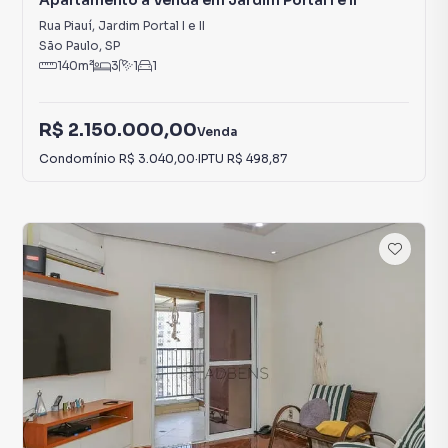
Apartamento à Venda em Jardim Portal I e II
Rua Piauí
,
Jardim Portal I e II
São Paulo
,
SP
140
m²
3
1
1
R$ 2.150.000,00
Venda
Condomínio
R$ 3.040,00
·
IPTU
R$ 498,87