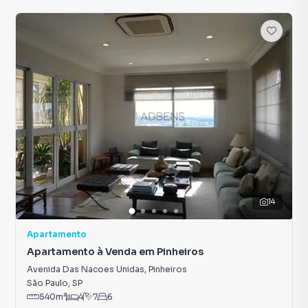
14
Apartamento
Apartamento à Venda em Pinheiros
Avenida Das Nacoes Unidas
,
Pinheiros
São Paulo
,
SP
540
m²
4
7
6