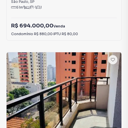
São Paulo
,
SP
51
m²
1
1
1
R$ 694.000,00
Venda
Condomínio
R$ 880,00
·
IPTU
R$ 80,00