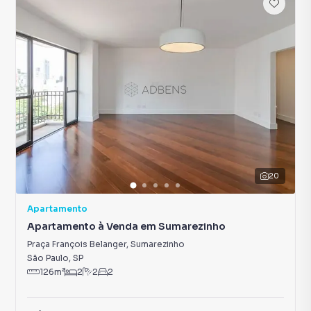
20
Apartamento
Apartamento à Venda em Sumarezinho
Praça François Belanger
,
Sumarezinho
São Paulo
,
SP
126
m²
2
2
2