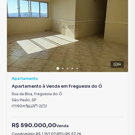
54
Apartamento
Apartamento à Venda em Freguesia do Ó
Rua da Bica
,
Freguesia do Ó
São Paulo
,
SP
90
m²
3
2
1
R$ 590.000,00
Venda
Condomínio
R$ 1.157,07
·
IPTU
R$ 57,26