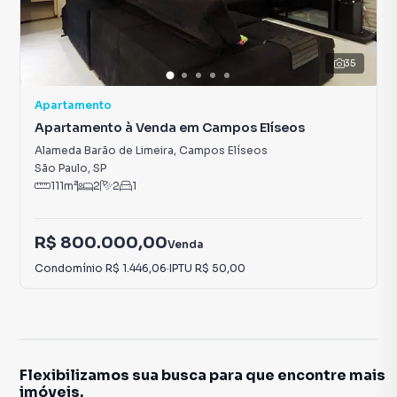
35
Apartamento
Apartamento à Venda em Campos Elíseos
Alameda Barão de Limeira
,
Campos Elíseos
São Paulo
,
SP
111
m²
2
2
1
R$ 800.000,00
Venda
Condomínio
R$ 1.446,06
·
IPTU
R$ 50,00
Flexibilizamos sua busca para que encontre mais
imóveis.