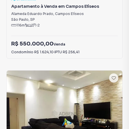
Apartamento à Venda em Campos Elíseos
Alameda Eduardo Prado
,
Campos Elíseos
São Paulo
,
SP
116
m²
2
2
R$ 550.000,00
Venda
Condomínio
R$ 1.624,10
·
IPTU
R$ 256,41