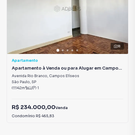
18
Apartamento
Apartamento à Venda ou para Alugar em Campos
Elíseos
Avenida Rio Branco
,
Campos Elíseos
São Paulo
,
SP
42
m²
1
1
R$ 234.000,00
Venda
Condomínio
R$ 465,83