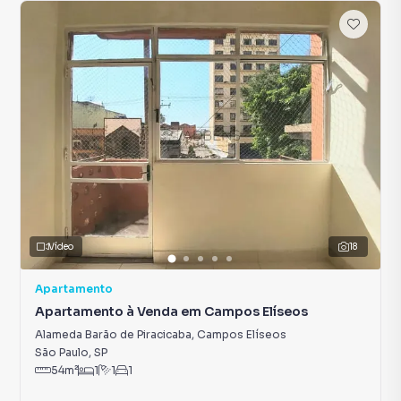
Vídeo
18
Apartamento
Apartamento à Venda em Campos Elíseos
Alameda Barão de Piracicaba
,
Campos Elíseos
São Paulo
,
SP
54
m²
1
1
1