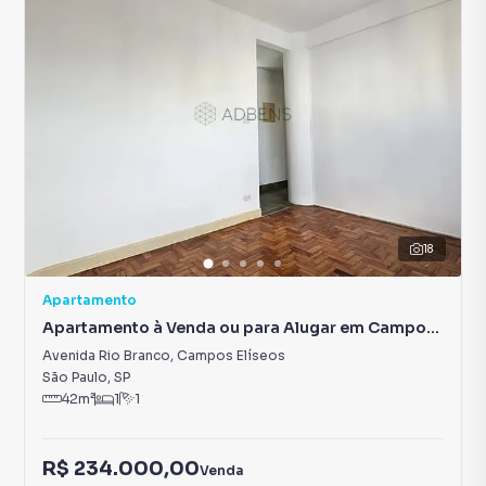
18
Apartamento
Apartamento à Venda ou para Alugar em Campos
Elíseos
Avenida Rio Branco
,
Campos Elíseos
São Paulo
,
SP
42
m²
1
1
R$ 234.000,00
Venda