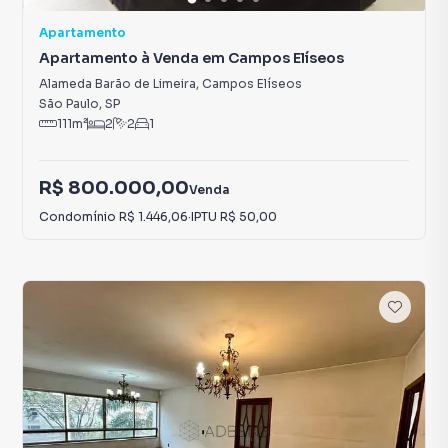
Apartamento
Apartamento à Venda em Campos Elíseos
Alameda Barão de Limeira
,
Campos Elíseos
São Paulo
,
SP
111
m²
2
2
1
R$ 800.000,00
Venda
Condomínio
R$ 1.446,06
·
IPTU
R$ 50,00