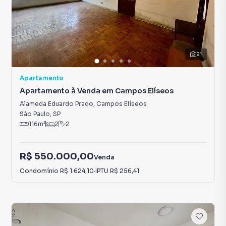
21
Apartamento
Apartamento à Venda em Campos Elíseos
Alameda Eduardo Prado
,
Campos Elíseos
São Paulo
,
SP
116
m²
2
2
R$ 550.000,00
Venda
Condomínio
R$ 1.624,10
·
IPTU
R$ 256,41